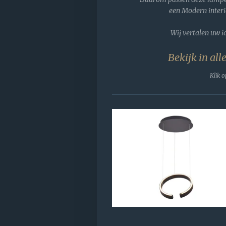
een Modern interi
Wij vertalen uw i
Bekijk in all
Klik 