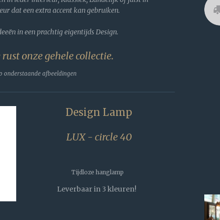
o
eur dat een extra accent kan gebruiken.
k
deeën in een prachtig eigentijds Design.
e rust onze gehele collectie.
op onderstaande afbeeldingen
Design Lamp
LUX - circle 40
Tijdloze hanglamp
Leverbaar in 3 kleuren!