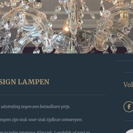
SIGN LAMPEN
Vol
 uitstraling tegen een betaalbare prijs.
F
a
c
ampen zijn stuk voor stuk tijdloze ontwerpen.
e
b
o
n ieder interieur, Klassiek, Landelijk of juist in