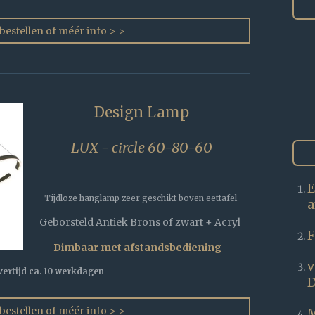
 bestellen of méér info > >
Design Lamp
LUX - circle 60-80-60
E
Tijdloze hanglamp zeer geschikt boven eettafel
a
Geborsteld Antiek Brons of zwart + Acryl
F
Dimbaar met afstandsbediening
v
vertijd ca. 10 werkdagen
D
 bestellen of méér info > >
M