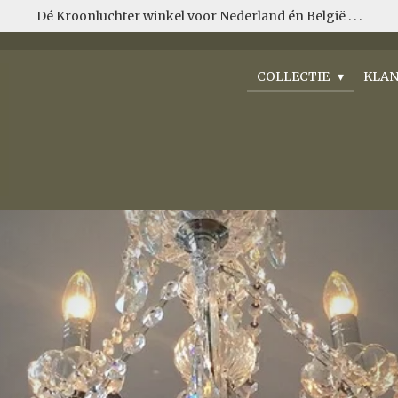
Dé Kroonluchter winkel voor Nederland én België . . .
COLLECTIE
KLAN