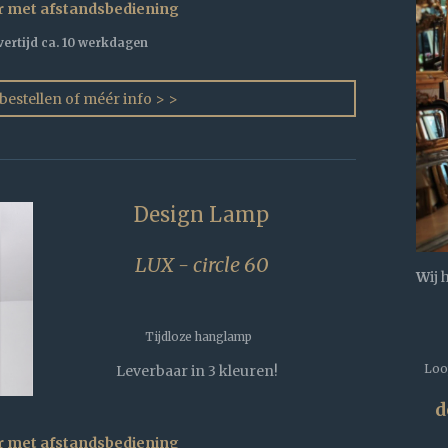
r met afstandsbediening
vertijd ca. 10 werkdagen
 bestellen of méér info > >
Design Lamp
LUX - circle 60
W
ij
Tijdloze hanglamp
Loop
Leverbaar in 3 kleuren!
d
r met afstandsbediening