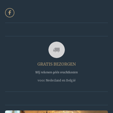
F
a
c
e
b
o
o
k
GRATIS BEZORGEN
Wij rekenen géén vrachtkosten
voor Nederland en België