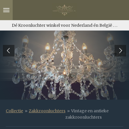
Ga
direct
naar
de
Dé Kroonluchter winkel voor Nederland én België . . .
hoofdinhoud
Collectie
»
Zakkroonluchters
»
Vintage en antieke
zakkroonluchters