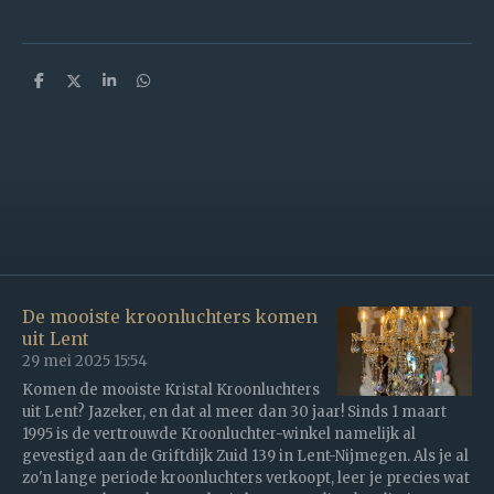
D
D
S
D
e
e
h
e
l
e
a
l
e
l
r
e
n
e
n
De mooiste kroonluchters komen
uit Lent
29 mei 2025
15:54
Komen de mooiste Kristal Kroonluchters
uit Lent? Jazeker, en dat al meer dan 30 jaar! Sinds 1 maart
1995 is de vertrouwde Kroonluchter-winkel namelijk al
gevestigd aan de Griftdijk Zuid 139 in Lent-Nijmegen. Als je al
zo'n lange periode kroonluchters verkoopt, leer je precies wat