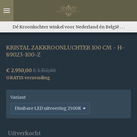
Ga
direct
naar
de
Dé Kroonluchter winkel voor Nederland én België . . .
hoofdinhoud
KRISTAL ZAKKROONLUCHTER 100 CM - H-
89023-100-Z
€ 2.950,00
€ 3.350,00
GRATIS verzending
Variant
Uitverkocht