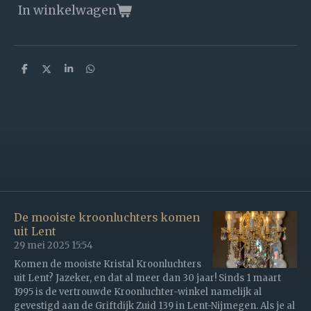
In winkelwagen
D
D
S
D
e
e
h
e
l
e
a
l
e
l
r
e
n
e
n
De mooiste kroonluchters komen
uit Lent
29 mei 2025
15:54
Komen de mooiste Kristal Kroonluchters
uit Lent? Jazeker, en dat al meer dan 30 jaar! Sinds 1 maart
1995 is de vertrouwde Kroonluchter-winkel namelijk al
gevestigd aan de Griftdijk Zuid 139 in Lent-Nijmegen. Als je al