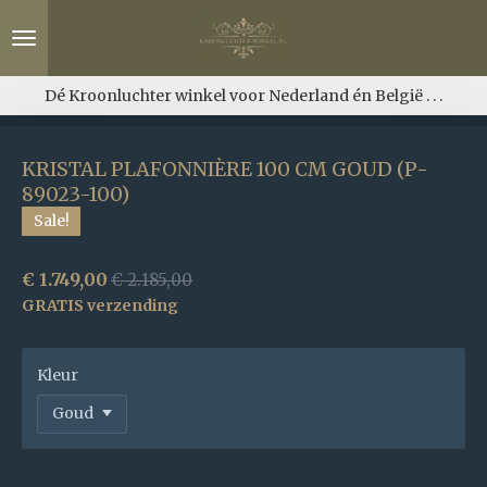
Ga
direct
naar
de
Dé Kroonluchter winkel voor Nederland én België . . .
hoofdinhoud
KRISTAL PLAFONNIÈRE 100 CM GOUD (P-
89023-100)
Sale!
€ 1.749,00
€ 2.185,00
GRATIS verzending
Kleur