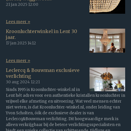
21 jan 2025
12:00
Lees meer »
Kroonluchterwinkel in Lent 30
jaar.
17 jan 2025
14:12
Lees meer »
Leclercq & Bouwman exclusieve
verlichting
30 aug 2024
12:21
Sinds 1995 is Kroonluchter-winkel.nl in
Lent hét adres voor een authentieke kristallen kroonluchter in
vrijwel elke afmeting en uitvoering. Wat veel mensen echter
niet weten, is dat Kroonluchter-winkel.nl, onder leiding van
Yvon Scholten, óók de exclusieve dealer is van
Leclercq&Bouwman verlichting. Dit hoogwaardige merk is
alleen verkrijgbaar bij de betere verlichtingsspecialisten en
biedt een unieke collectie van schitterende, tijdloze en