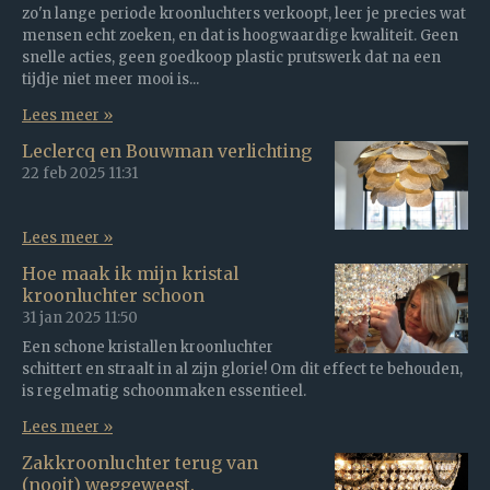
zo'n lange periode kroonluchters verkoopt, leer je precies wat
mensen echt zoeken, en dat is hoogwaardige kwaliteit. Geen
snelle acties, geen goedkoop plastic prutswerk dat na een
tijdje niet meer mooi is...
Lees meer »
Leclercq en Bouwman verlichting
22 feb 2025
11:31
Lees meer »
Hoe maak ik mijn kristal
kroonluchter schoon
31 jan 2025
11:50
Een schone kristallen kroonluchter
schittert en straalt in al zijn glorie! Om dit effect te behouden,
is regelmatig schoonmaken essentieel.
Lees meer »
Zakkroonluchter terug van
(nooit) weggeweest.