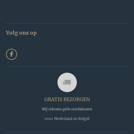
Volg ons op
F
a
c
e
b
o
o
k
GRATIS BEZORGEN
Wij rekenen géén vrachtkosten
voor Nederland en België