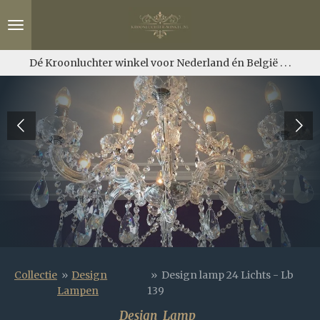
Ga
direct
naar
de
Dé Kroonluchter winkel voor Nederland én België . . .
hoofdinhoud
Collectie
»
Design
»
Design lamp 24 Lichts - Lb
Lampen
139
Design Lamp