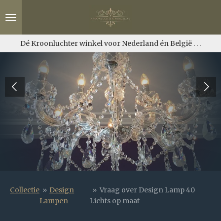
Ga
direct
naar
de
Dé Kroonluchter winkel voor Nederland én België . . .
hoofdinhoud
Collectie
»
Design
»
Vraag over Design Lamp 40
Lampen
Lichts op maat