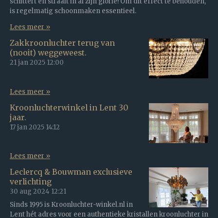
schittert en straalt in al zijn glorie! Om dit effect te behouden,
is regelmatig schoonmaken essentieel.
Lees meer »
Zakkroonluchter terug van
(nooit) weggeweest.
21 jan 2025
12:00
Lees meer »
Kroonluchterwinkel in Lent 30
jaar.
17 jan 2025
14:12
Lees meer »
Leclercq & Bouwman exclusieve
verlichting
30 aug 2024
12:21
Sinds 1995 is Kroonluchter-winkel.nl in
Lent hét adres voor een authentieke kristallen kroonluchter in