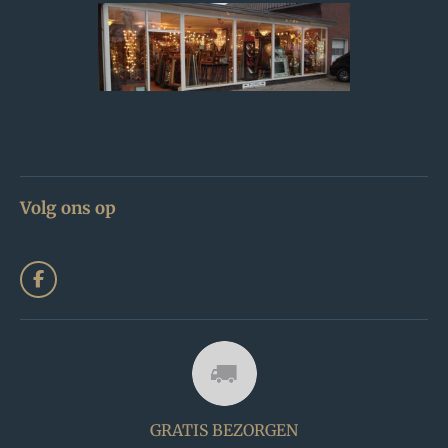
Volg ons op
F
a
c
e
b
o
o
k
GRATIS BEZORGEN