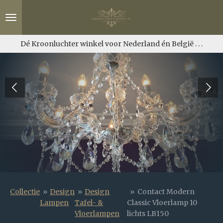
Ga
direct
naar
de
Dé Kroonluchter winkel voor Nederland én België . . .
hoofdinhoud
Collectie
»
Design
»
Design
»
Contact Modern
Lampen
Tafel- &
Classic Vloerlamp 10
Vloerlampen
lichts LB150