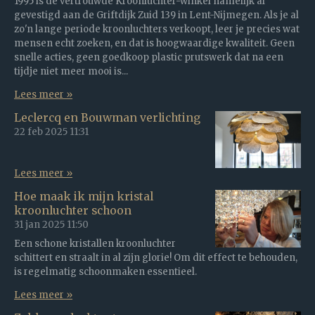
1995 is de vertrouwde Kroonluchter-winkel namelijk al
gevestigd aan de Griftdijk Zuid 139 in Lent-Nijmegen. Als je al
zo'n lange periode kroonluchters verkoopt, leer je precies wat
mensen echt zoeken, en dat is hoogwaardige kwaliteit. Geen
snelle acties, geen goedkoop plastic prutswerk dat na een
tijdje niet meer mooi is...
Lees meer »
Leclercq en Bouwman verlichting
22 feb 2025
11:31
Lees meer »
Hoe maak ik mijn kristal
kroonluchter schoon
31 jan 2025
11:50
Een schone kristallen kroonluchter
schittert en straalt in al zijn glorie! Om dit effect te behouden,
is regelmatig schoonmaken essentieel.
Lees meer »