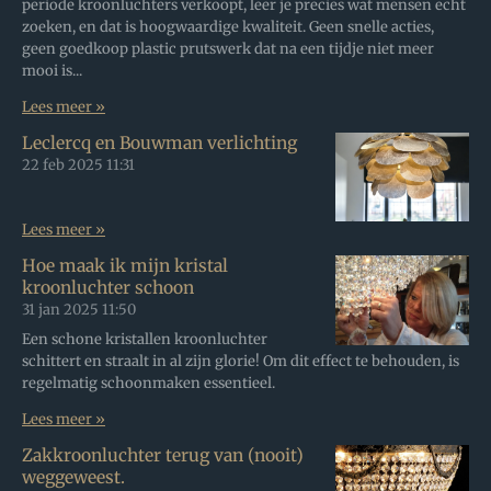
periode kroonluchters verkoopt, leer je precies wat mensen echt
zoeken, en dat is hoogwaardige kwaliteit. Geen snelle acties,
geen goedkoop plastic prutswerk dat na een tijdje niet meer
mooi is...
Lees meer »
Leclercq en Bouwman verlichting
22 feb 2025
11:31
Lees meer »
Hoe maak ik mijn kristal
kroonluchter schoon
31 jan 2025
11:50
Een schone kristallen kroonluchter
schittert en straalt in al zijn glorie! Om dit effect te behouden, is
regelmatig schoonmaken essentieel.
Lees meer »
Zakkroonluchter terug van (nooit)
weggeweest.