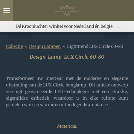
Ga
direct
naar
de
Dé Kroonluchter winkel voor Nederland én België . . .
hoofdinhoud
Collectie
»
Design Lampen
»
Lighttrend LUX Circle 60-80
Design Lamp LUX Circle 60-80
Transformeer uw interieur met de moderne en elegante
uitstraling van de LUX Circle hanglamp. Dit unieke ontwerp
verenigt geavanceerde LED-technologie met een strakke,
eigentijdse esthetiek, waardoor u in elke ruimte kunt
genieten van een warme en uitnodigende ambiance.
Materiaal: