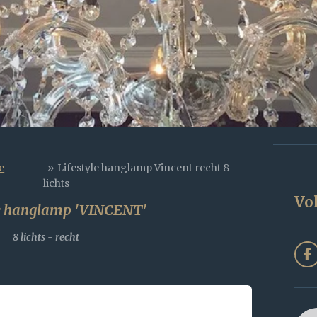
e
»
Lifestyle hanglamp Vincent recht 8
lichts
Vo
le hanglamp 'VINCENT'
8 lichts - recht
F
a
c
e
b
o