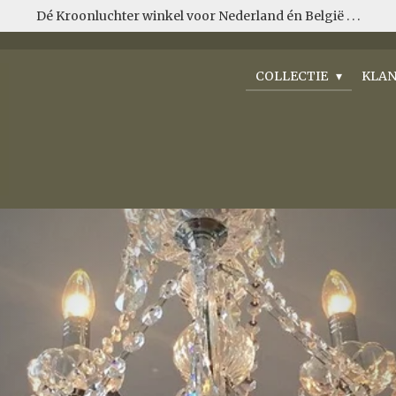
Dé Kroonluchter winkel voor Nederland én België . . .
COLLECTIE
KLAN