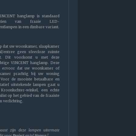
INCENT hanglamp is standaard
rzien van fraaie LED-
entlampen in een dimbare variant.
op dat uw woonkamer, slaapkamer
al/entree geen sfeerloze ruimte
t. Dit voorkomt u met deze
htige VINCENT hanglamp. Deze
t ervoor dat uw woonkamer of
pkamer prachtig bij uw woning
. Voor de mooiste betaalbare en
tatief uitstekende lampen gaat u
 Kroonluchter-winkel, een echte
alist op het gebied van de fraaiste
n verlichting.
aast zijn deze lampen uitermate
ikt voor
Project
en/of
Horeca
!