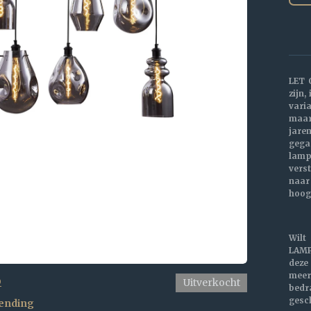
LET 
zijn,
var
maa
jare
gega
lam
vers
naar
hoog
Wilt
LAMP
dez
meer
p
Uitverkocht
bed
gesc
ending