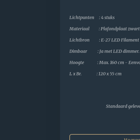
Lichtpunten : 4 stuks
Materiaal : Plafondplaat zwart 
Lichtbron : E-27 LED Filament (
Dimbaar : Ja met LED dimmer.
Hoogte : Max. 160 cm - Eenvoud
L x Br. : 120 x 55 cm
Standaard gelev
Hoevee