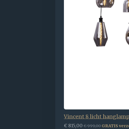
Vincent 8 licht hanglam
€ 815,00
€ 999,00
GRATIS verz