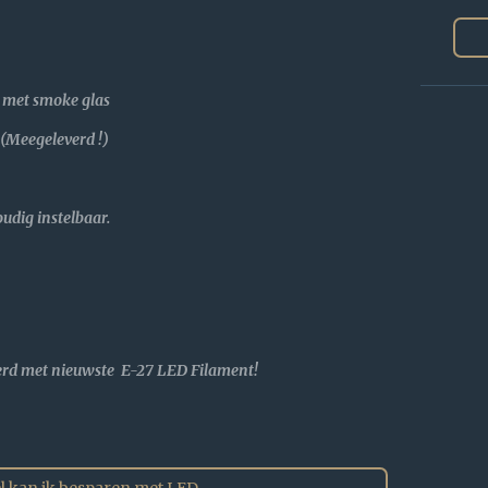
met smoke glas
Meegeleverd !)
ig instelbaar.
erd met nieuwste E-27 LED Filament!
l kan ik besparen met LED