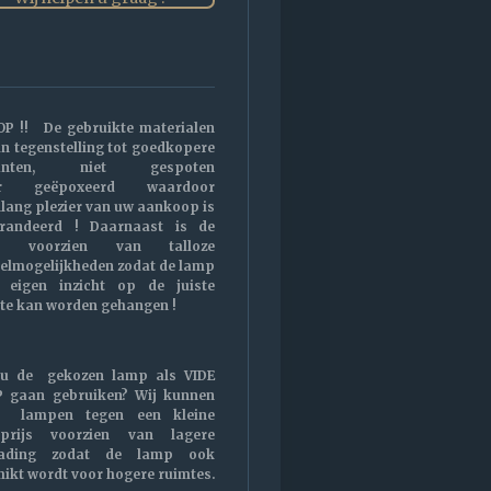
OP !! De gebruikte materialen
 in tegenstelling tot goedkopere
ianten, niet gespoten
r geëpoxeerd waardoor
nlang plezier van uw aankoop is
randeerd ! Daarnaast is de
p voorzien van talloze
telmogelijkheden zodat de lamp
 eigen inzicht op de juiste
te kan worden gehangen !
 u de gekozen lamp als VIDE
 gaan gebruiken? Wij kunnen
e lampen tegen een kleine
prijs voorzien van lagere
rading zodat de lamp ook
hikt wordt voor hogere ruimtes.