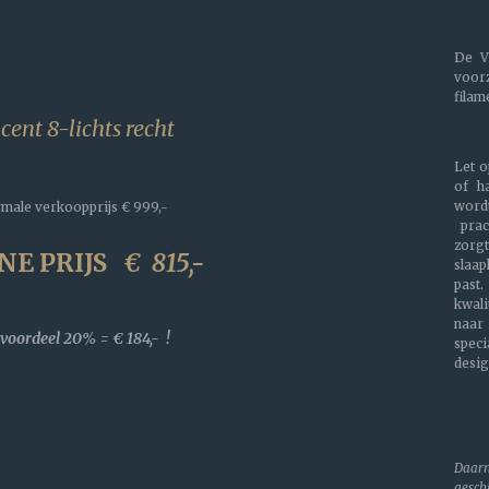
De V
voo
filam
cent 8-lichts recht
Let 
of h
word
male verkoopprijs
€ 999,-
prac
zorg
NE PRIJS
€
815,-
slaa
past
kwali
naar
voordeel 20% = € 184,- !
speci
desig
Daarn
gesch