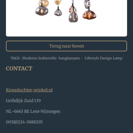
Terug naar boven
TAGS : Moderne Industriële hanglampen - Lifestyle Design Lamp
CONTACT
Kroonluchter-winkel.nl
Griftdijk Zuid 139
NL-6663 BE Lent-Nijmegen
0031(0)24-3888293