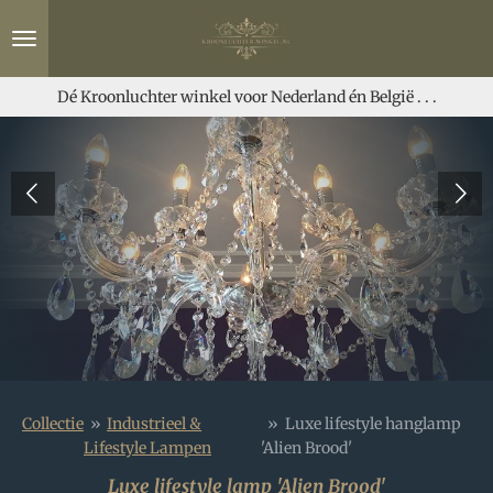
Ga
direct
naar
de
Dé Kroonluchter winkel voor Nederland én België . . .
hoofdinhoud
Collectie
»
Industrieel &
»
Luxe lifestyle hanglamp
Lifestyle Lampen
'Alien Brood'
Luxe lifestyle lamp 'Alien Brood'