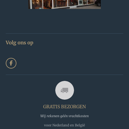
Volg ons op
F
a
c
e
b
o
o
k
GRATIS BEZORGEN
Wij rekenen géén vrachtkosten
voor Nederland en België