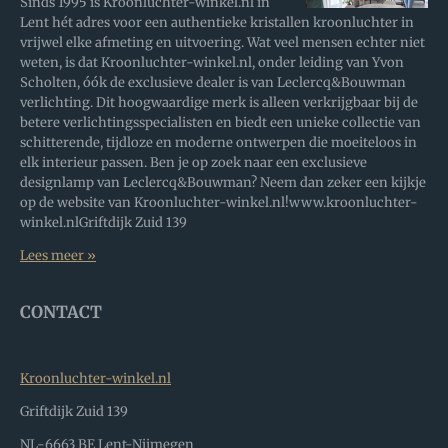
Sinds 1995 is Kroonluchter-winkel.nl in
Lent hét adres voor een authentieke kristallen kroonluchter in
vrijwel elke afmeting en uitvoering. Wat veel mensen echter niet
weten, is dat Kroonluchter-winkel.nl, onder leiding van Yvon
Scholten, óók de exclusieve dealer is van Leclercq&Bouwman
verlichting. Dit hoogwaardige merk is alleen verkrijgbaar bij de
betere verlichtingsspecialisten en biedt een unieke collectie van
schitterende, tijdloze en moderne ontwerpen die moeiteloos in
elk interieur passen. Ben je op zoek naar een exclusieve
designlamp van Leclercq&Bouwman? Neem dan zeker een kijkje
op de website van Kroonluchter-winkel.nl!www.kroonluchter-
winkel.nlGriftdijk Zuid 139
Lees meer »
CONTACT
Kroonluchter-winkel.nl
Griftdijk Zuid 139
NL-6663 BE Lent-Nijmegen