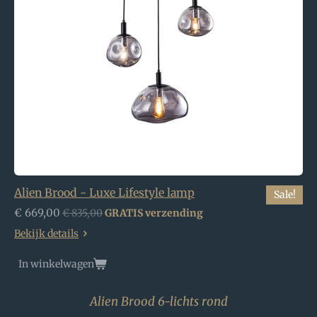
Alien Brood - Luxe Lifestyle lamp
Sale!
€ 669,00
€ 835,00
GRATIS verzending
Bekijk details
In winkelwagen
Alien Brood 6-lichts rond