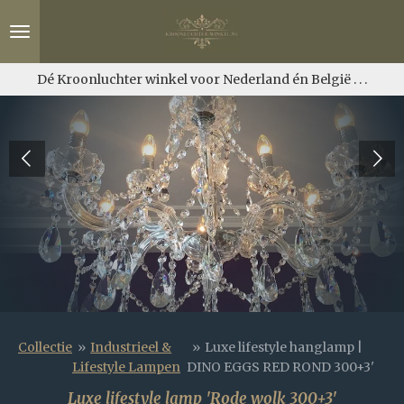
Ga
direct
naar
de
Dé Kroonluchter winkel voor Nederland én België . . .
hoofdinhoud
Collectie
»
Industrieel &
»
Luxe lifestyle hanglamp |
Lifestyle Lampen
DINO EGGS RED ROND 300+3'
Luxe lifestyle lamp 'Rode wolk 300+3'