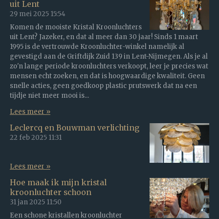
uit Lent
29 mei 2025
15:54
Komen de mooiste Kristal Kroonluchters
uit Lent? Jazeker, en dat al meer dan 30 jaar! Sinds 1 maart
1995 is de vertrouwde Kroonluchter-winkel namelijk al
gevestigd aan de Griftdijk Zuid 139 in Lent-Nijmegen. Als je al
zo'n lange periode kroonluchters verkoopt, leer je precies wat
mensen echt zoeken, en dat is hoogwaardige kwaliteit. Geen
snelle acties, geen goedkoop plastic prutswerk dat na een
tijdje niet meer mooi is...
Lees meer »
Leclercq en Bouwman verlichting
22 feb 2025
11:31
Lees meer »
Hoe maak ik mijn kristal
kroonluchter schoon
31 jan 2025
11:50
Een schone kristallen kroonluchter