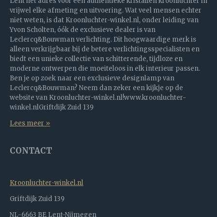
Lent hét adres voor een authentieke kristallen kroonluchter in
vrijwel elke afmeting en uitvoering. Wat veel mensen echter
niet weten, is dat Kroonluchter-winkel.nl, onder leiding van
Yvon Scholten, óók de exclusieve dealer is van
Leclercq&Bouwman verlichting. Dit hoogwaardige merk is
alleen verkrijgbaar bij de betere verlichtingsspecialisten en
biedt een unieke collectie van schitterende, tijdloze en
moderne ontwerpen die moeiteloos in elk interieur passen.
Ben je op zoek naar een exclusieve designlamp van
Leclercq&Bouwman? Neem dan zeker een kijkje op de
website van Kroonluchter-winkel.nl!www.kroonluchter-
winkel.nlGriftdijk Zuid 139
Lees meer »
CONTACT
Kroonluchter-winkel.nl
Griftdijk Zuid 139
NL-6663 BE Lent-Nijmegen