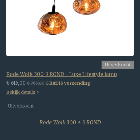
Uitverkocht
Rode Wolk 300-3 ROND - Luxe Lifestyle lamp
€ 615,00
€ 765,00
GRATIS verzending
Bekijk details
Uitverkocht
Rode Wolk 300 + 3 ROND