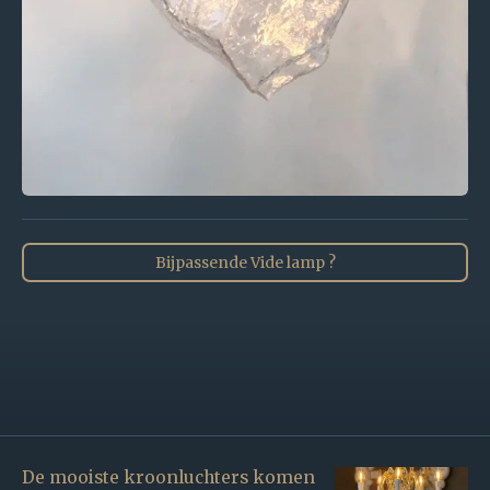
Bijpassende Vide lamp ?
De mooiste kroonluchters komen