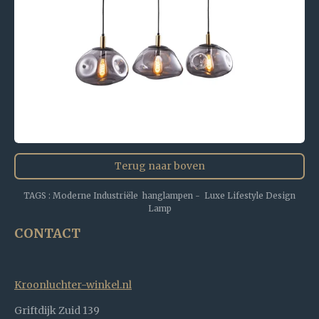
Terug naar boven
TAGS : Moderne Industriële hanglampen - Luxe Lifestyle Design
Lamp
CONTACT
Kroonluchter-winkel.nl
Griftdijk Zuid 139