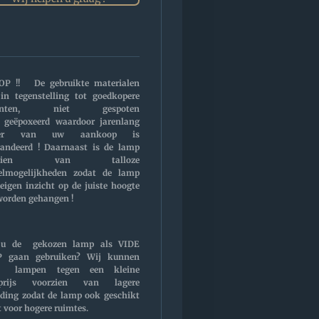
OP !! De gebruikte materialen
 in tegenstelling tot goedkopere
ianten, niet gespoten
 geëpoxeerd waardoor jarenlang
zier van uw aankoop is
randeerd ! Daarnaast is de lamp
orzien van talloze
telmogelijkheden zodat de lamp
eigen inzicht op de juiste hoogte
worden gehangen !
 u de gekozen lamp als VIDE
 gaan gebruiken? Wij kunnen
e lampen tegen een kleine
prijs voorzien van lagere
ding zodat de lamp ook geschikt
 voor hogere ruimtes.