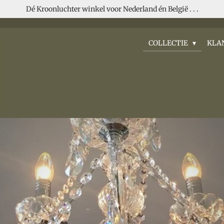
Dé Kroonluchter winkel voor Nederland én België . . .
COLLECTIE
KLA