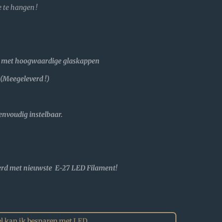
 te hangen !
 met hoogwaardige glaskappen
Meegeleverd !)
voudig instelbaar.
erd met nieuwste E-27 LED Filament!
l kan ik besparen met LED