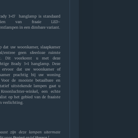
rady 3+17 hanglamp is standaard
rzien van fraaie LED-
entlampen in een dimbare variant.
op dat uw woonkamer, slaapkamer
al/entree geen sfeerloze ruimte
t. Dit voorkomt u met deze
htige Brady 3+1 hanglamp. Deze
t ervoor dat uw woonkamer of
pkamer prachtig bij uw woning
. Voor de mooiste betaalbare en
tatief uitstekende lampen gaat u
 Kroonluchter-winkel, een echte
alist op het gebied van de fraaiste
n verlichting.
aast zijn deze lampen uitermate
ikt voor
Project
en/of
Horeca
!