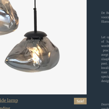
De B
voo
filam
Let 
of h
word
prac
zorg
slaa
past
kwali
naar
speci
desig
Vide lamp
Sale!
Daarn
ending
gesch