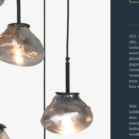
LET 
zijn,
var
maar
ple
gega
vo
vers
naar 
kan 
Wilt
LAMP
dez
meer
bedra
wordt