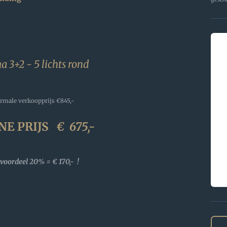
 3+2 - 5 lichts rond
rmale verkoopprijs
€845,-
NE PRIJS
€
675,-
voordeel 20% = € 170,- !