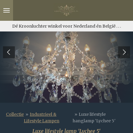
Ga
direct
naar
de
Dé Kroonluchter winkel voor Nederland én België . . .
hoofdinhoud
Collectie
»
Industrieel &
»
Luxe lifestyle
Lifestyle Lampen
hanglamp 'Lychee 5'
Luxe lifestyle lamp 'Lychee 5'