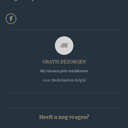
F
a
c
e
b
o
o
k
GRATIS BEZORGEN
Wij rekenen géén vrachtkosten
voor Nederland en België
Heeft u nog vragen?