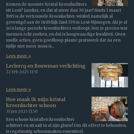
Komen de mooiste Kristal Kroonluchters
uit Lent? Jazeker, en dat al meer dan 30 jaar! Sinds 1 maart
1995 is de vertrouwde Kroonluchter-winkel namelijk al
gevestigd aan de Griftdijk Zuid 139 in Lent-Nijmegen. Als je al
zo'n lange periode kroonluchters verkoopt, leer je precies wat
mensen echt zoeken, en dat is hoogwaardige kwaliteit. Geen
snelle acties, geen goedkoop plastic prutswerk dat na een
tijdje niet meer mooi is...
Lees meer »
Leclercq en Bouwman verlichting
22 feb 2025
11:31
Lees meer »
Hoe maak ik mijn kristal
kroonluchter schoon
31 jan 2025
11:50
Een schone kristallen kroonluchter
schittert en straalt in al zijn glorie! Om dit effect te behouden,
is regelmatig schoonmaken essentieel.