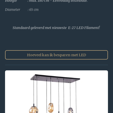
Hoogte : max. 180 cm - Eenvoudig instelbaar.
Diameter : 65 cm
Standaard geleverd met nieuwste E-27 LED Filament!
Hoeveel kan ik besparen met LED