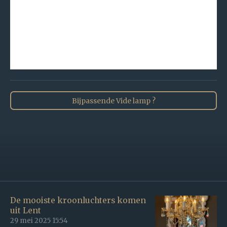
Bijpassende Vide lamp ?
De mooiste kroonluchters komen
uit Lent
29 mei 2025
15:54