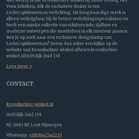
niet weten, is dat Kroonluchter-winkel.nl, onder leiding van
Yvon Scholten, óók de exclusieve dealer is van
Leclercq&Bouwman verlichting. Dit hoogwaardige merk is
alleen verkrijgbaar bij de betere verlichtingsspecialisten en
biedt een unieke collectie van schitterende, tijdloze en
moderne ontwerpen die moeiteloos in elk interieur passen.
Ben je op zoek naar een exclusieve designlamp van
Leclercq&Bouwman? Neem dan zeker een kijkje op de
website van Kroonluchter-winkel.nl!www.kroonluchter-
winkel.nlGriftdijk Zuid 139
Lees meer »
CONTACT
Kroonluchter-winkel.nl
Griftdijk Zuid 139
NL-6663 BE Lent-Nijmegen
Whatsapp:
+31(0)642542233