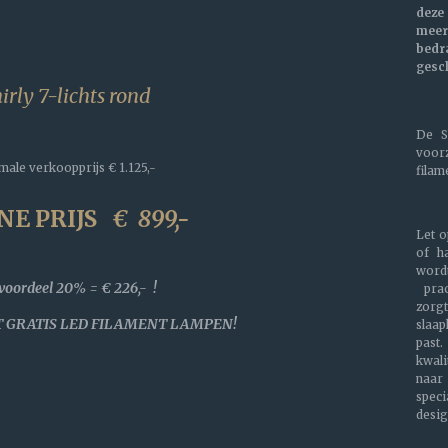
dez
meer
bed
gesc
irly 7-lichts rond
De S
voo
male verkoopprijs
€ 1.125,-
filam
NE PRIJS
€
899,-
Let 
of h
word
voordeel 20% = € 226,- !
prac
zorg
 GRATIS LED FILAMENT LAMPEN!
slaa
past
kwali
naar
speci
desig