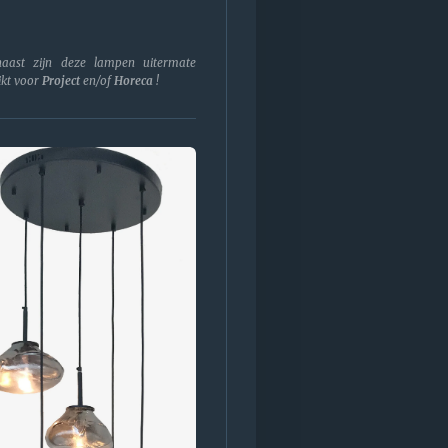
aast zijn deze lampen uitermate
ikt voor
Project
en/of
Horeca
!