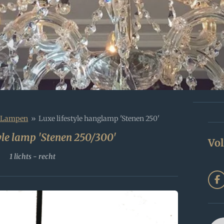
le Lampen
»
Luxe lifestyle hanglamp 'Stenen 250'
yle lamp 'Stenen 250/300'
Vol
1 lichts - recht
F
a
c
e
b
o