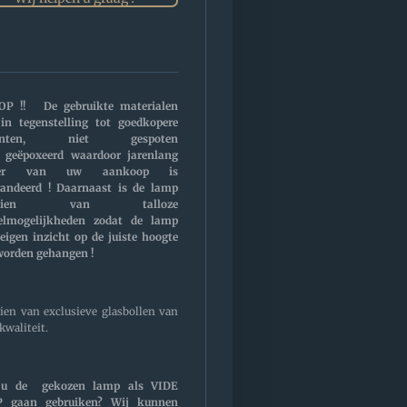
OP !! De gebruikte materialen
 in tegenstelling tot goedkopere
ianten, niet gespoten
 geëpoxeerd waardoor jarenlang
zier van uw aankoop is
randeerd ! Daarnaast is de lamp
orzien van talloze
telmogelijkheden zodat de lamp
eigen inzicht op de juiste hoogte
worden gehangen !
ien van exclusieve glasbollen van
kwaliteit.
 u de gekozen lamp als VIDE
 gaan gebruiken? Wij kunnen