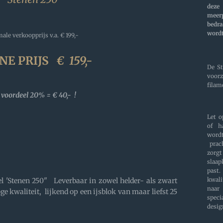
dez
meer
bedra
wordt
ale verkoopprijs v.a.
€ 199,-
NE PRIJS
€
159,-
De S
voo
filam
voordeel 20% = € 40,- !
Let 
of h
word
prac
zorg
slaa
past
el 'Stenen 250" Leverbaar in zowel helder- als zwart
kwali
naar
e kwaliteit, lijkend op een ijsblok van maar liefst 25
speci
desig