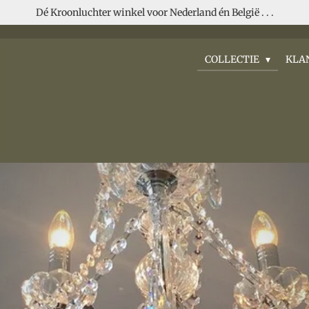
Dé Kroonluchter winkel voor Nederland én België . . .
COLLECTIE
KLA