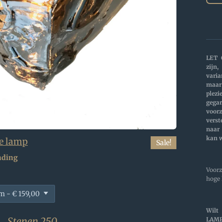
LET 
zijn,
var
maar
ple
gega
vo
vers
naar 
kan 
le lamp
Sale!
nding
Voorz
hoge 
Wilt
Stenen 250
LAMP