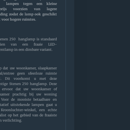
e lampen tegen een kleine
prijs voorzien van lagere
ding zodat de lamp ook geschikt
 voor hogere ruimtes.
tenen 250 hanglamp is standaard
rzien van een fraaie LED-
entlamp in een dimbare variant.
op dat uw woonkamer, slaapkamer
al/entree geen sfeerloze ruimte
t. Dit voorkomt u met deze
htige Stenen 250 hanglamp. Deze
t ervoor dat uw woonkamer of
pkamer prachtig bij uw woning
. Voor de mooiste betaalbare en
tatief uitstekende lampen gaat u
 Kroonluchter-winkel, een echte
alist op het gebied van de fraaiste
n verlichting.