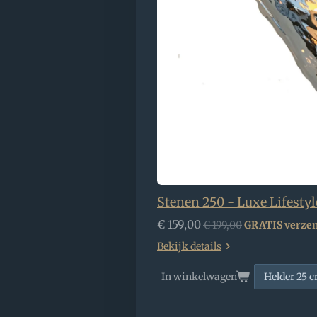
Stenen 250 - Luxe Lifesty
€ 159,00
€ 199,00
GRATIS verze
Bekijk details
In winkelwagen