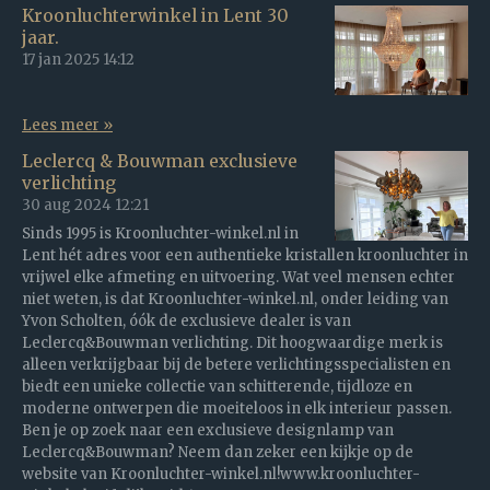
Kroonluchterwinkel in Lent 30
jaar.
17 jan 2025
14:12
Lees meer »
Leclercq & Bouwman exclusieve
verlichting
30 aug 2024
12:21
Sinds 1995 is Kroonluchter-winkel.nl in
Lent hét adres voor een authentieke kristallen kroonluchter in
vrijwel elke afmeting en uitvoering. Wat veel mensen echter
niet weten, is dat Kroonluchter-winkel.nl, onder leiding van
Yvon Scholten, óók de exclusieve dealer is van
Leclercq&Bouwman verlichting. Dit hoogwaardige merk is
alleen verkrijgbaar bij de betere verlichtingsspecialisten en
biedt een unieke collectie van schitterende, tijdloze en
moderne ontwerpen die moeiteloos in elk interieur passen.
Ben je op zoek naar een exclusieve designlamp van
Leclercq&Bouwman? Neem dan zeker een kijkje op de
website van Kroonluchter-winkel.nl!www.kroonluchter-