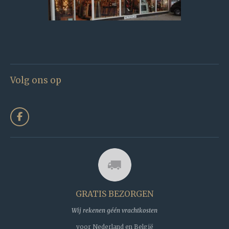
Volg ons op
F
a
c
e
b
o
o
k
GRATIS BEZORGEN
Wij rekenen géén vrachtkosten
voor Nederland en België