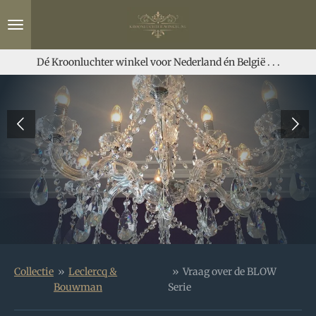
Ga
direct
naar
de
Dé Kroonluchter winkel voor Nederland én België . . .
hoofdinhoud
Collectie
»
Leclercq &
»
Vraag over de BLOW
Bouwman
Serie