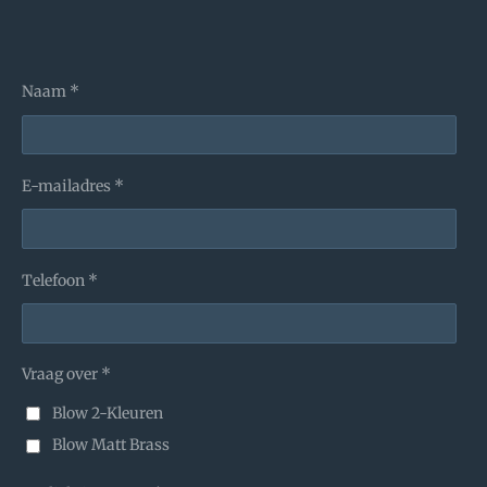
Naam *
E-mailadres *
Telefoon *
Vraag over *
Blow 2-Kleuren
Blow Matt Brass