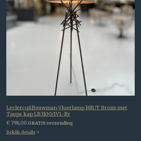
Leclercq&Bouwman Vloerlamp BRUT Brons met
Taupe kap LB3100/1VL-Br
€ 798,00
GRATIS verzending
Bekijk details