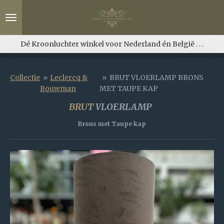
Ga
direct
naar
de
Dé Kroonluchter winkel voor Nederland én België . . .
hoofdinhoud
Collectie
»
Leclercq &
»
BRUT VLOERLAMP BRONS
Bouwman
MET TAUPE KAP
BRUT
VLOERLAMP
Brons met Taupe kap