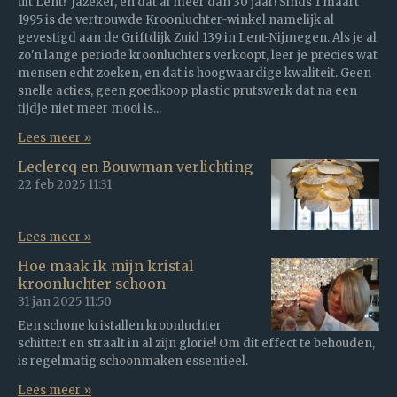
uit Lent? Jazeker, en dat al meer dan 30 jaar! Sinds 1 maart
1995 is de vertrouwde Kroonluchter-winkel namelijk al
gevestigd aan de Griftdijk Zuid 139 in Lent-Nijmegen. Als je al
zo'n lange periode kroonluchters verkoopt, leer je precies wat
mensen echt zoeken, en dat is hoogwaardige kwaliteit. Geen
snelle acties, geen goedkoop plastic prutswerk dat na een
tijdje niet meer mooi is...
Lees meer »
Leclercq en Bouwman verlichting
22 feb 2025
11:31
Lees meer »
Hoe maak ik mijn kristal
kroonluchter schoon
31 jan 2025
11:50
Een schone kristallen kroonluchter
schittert en straalt in al zijn glorie! Om dit effect te behouden,
is regelmatig schoonmaken essentieel.
Lees meer »