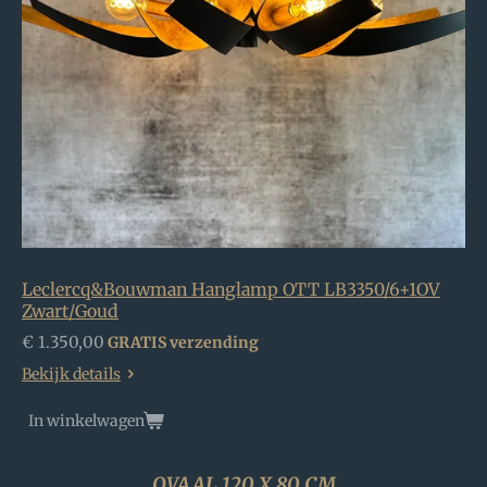
Leclercq&Bouwman Hanglamp OTT LB3350/6+1OV
Zwart/Goud
€ 1.350,00
GRATIS verzending
Bekijk details
In winkelwagen
OVAAL 120 X 80 CM