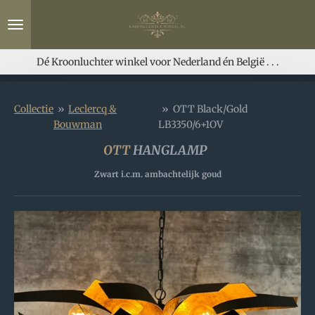
Ga
direct
naar
de
Dé Kroonluchter winkel voor Nederland én België . . .
hoofdinhoud
Collectie
»
Leclercq &
»
OTT Black/Gold
Bouwman
LB3350/6+1OV
OTT
HANGLAMP
Zwart i.c.m. ambachtelijk goud