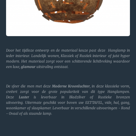
Door het tijdloze ontwerp en de materiaal keuze past deze Hanglamp in
ieder interieur. Landelijk wonen, Klassiek of Rustiek interieur of juist hyper
modern. Het materiaal zorgt voor een schitterende lichtbreking waardoor
een luxe,
glamour
uitstraling ontstaat.
De sfeer die men met deze
Moderne Kroonluchter
, in deze klassieke vorm,
creëert zorgt voor de grote populariteit van dit type Hanglampen.
Deze
Luster
is leverbaar in Bladzilver of Rustieke bronzen
uitvoering. Uitermate geschikt voor boven uw EETTAFEL, vide, hal, gang,
woonkamer of slaapkamer. Leverbaar in verschillende uitvoeringen - Rond
- Ovaal of als staande lamp.