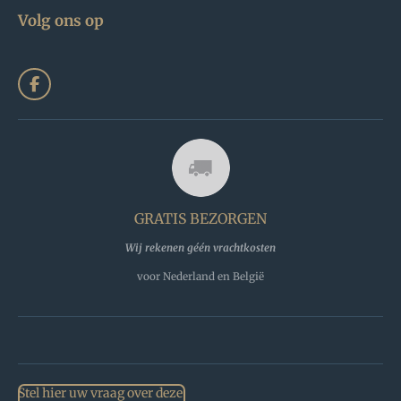
Volg ons op
F
a
c
e
b
o
o
k
GRATIS BEZORGEN
Wij rekenen géén vrachtkosten
voor Nederland en België
Stel hier uw vraag over deze