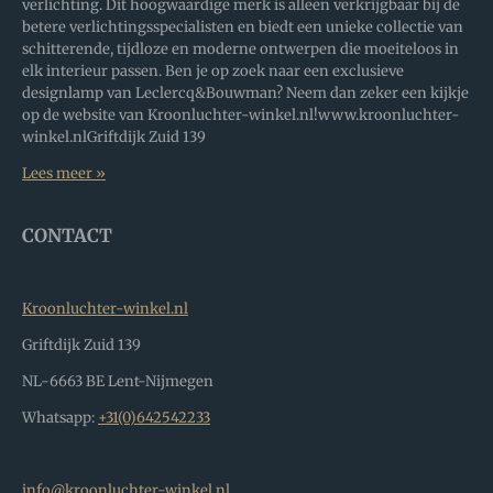
verlichting. Dit hoogwaardige merk is alleen verkrijgbaar bij de
betere verlichtingsspecialisten en biedt een unieke collectie van
schitterende, tijdloze en moderne ontwerpen die moeiteloos in
elk interieur passen. Ben je op zoek naar een exclusieve
designlamp van Leclercq&Bouwman? Neem dan zeker een kijkje
op de website van Kroonluchter-winkel.nl!www.kroonluchter-
winkel.nlGriftdijk Zuid 139
Lees meer »
CONTACT
Kroonluchter-winkel.nl
Griftdijk Zuid 139
NL-6663 BE Lent-Nijmegen
Whatsapp:
+31(0)642542233
info@kroonluchter-winkel.nl