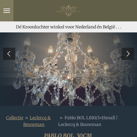
Ga
direct
naar
de
Dé Kroonluchter winkel voor Nederland én België . . .
hoofdinhoud
Collectie
»
Leclercq &
»
Pablo BOL LB10/3+1Small |
Bouwman
Leclercq & Bouwman
PABLO BOL 30CM