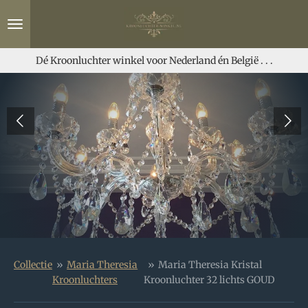
Ga
direct
naar
de
Dé Kroonluchter winkel voor Nederland én België . . .
hoofdinhoud
Collectie
»
Maria Theresia
»
Maria Theresia Kristal
Kroonluchters
Kroonluchter 32 lichts GOUD