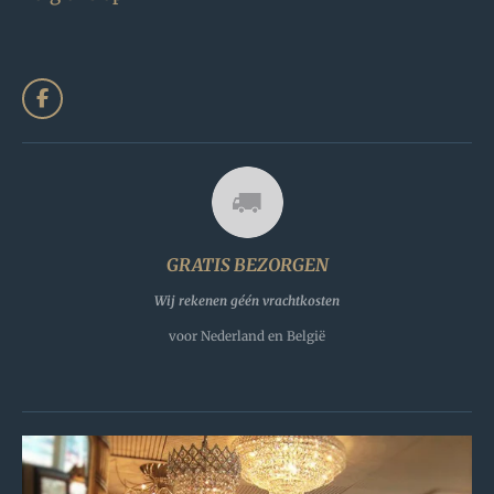
F
a
c
e
b
o
o
k
GRATIS BEZORGEN
Wij rekenen géén vrachtkosten
voor Nederland en België