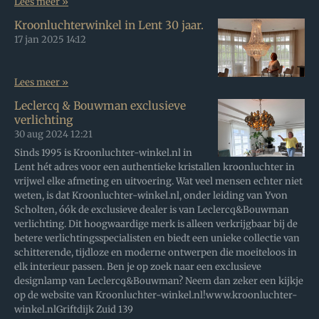
Lees meer »
Kroonluchterwinkel in Lent 30 jaar.
17 jan 2025
14:12
Lees meer »
Leclercq & Bouwman exclusieve
verlichting
30 aug 2024
12:21
Sinds 1995 is Kroonluchter-winkel.nl in
Lent hét adres voor een authentieke kristallen kroonluchter in
vrijwel elke afmeting en uitvoering. Wat veel mensen echter niet
weten, is dat Kroonluchter-winkel.nl, onder leiding van Yvon
Scholten, óók de exclusieve dealer is van Leclercq&Bouwman
verlichting. Dit hoogwaardige merk is alleen verkrijgbaar bij de
betere verlichtingsspecialisten en biedt een unieke collectie van
schitterende, tijdloze en moderne ontwerpen die moeiteloos in
elk interieur passen. Ben je op zoek naar een exclusieve
designlamp van Leclercq&Bouwman? Neem dan zeker een kijkje
op de website van Kroonluchter-winkel.nl!www.kroonluchter-
winkel.nlGriftdijk Zuid 139