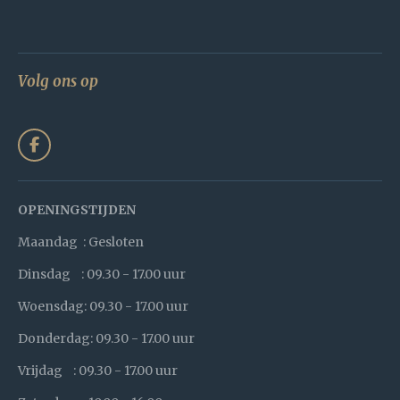
Volg ons op
F
a
c
e
b
OPENINGSTIJDEN
o
o
Maandag : Gesloten
k
Dinsdag : 09.30 - 17.00 uur
Woensdag: 09.30 - 17.00 uur
Donderdag: 09.30 - 17.00 uur
Vrijdag : 09.30 - 17.00 uur