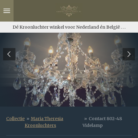
Ga
direct
naar
de
Dé Kroonluchter winkel voor Nederland én België . . .
hoofdinhoud
Collectie
»
Maria Theresia
»
Contact 802-48
Kroonluchters
Videlamp