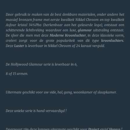
Door gebruik te maken van de best denkbare materialen, onder andere het
massief bronzen frame met eerste kwaliteit Nikkel Chroom en top kwaliteit
Asfour kristal 34%Pbo (herkenbaar aan het gelaserde logo), ontstaat een
schitterende lichtbreking waardoor een luxe,
glamour
uitstraling ontstaat.
De sfeer die men met deze
Moderne Kroonluchter
, in deze klassieke vorm,
creëert zorgt voor de grote populariteit van dit type
kroonluchters
.
Deze
Luster
is leverbaar in Nikkel Chroom of 24 karaat verguld.
De Hollywood Glamour serie is leverbaar in 6,
8 of 15 armen.
Uitermate geschikt voor uw vide, hal, gang, woonkamer of slaapkamer.
Deze unieke serie is hand vervaardigd !
Daarnaast zijn deze lampen uitermate geschikt voor
Project
en/of
Horeca
!