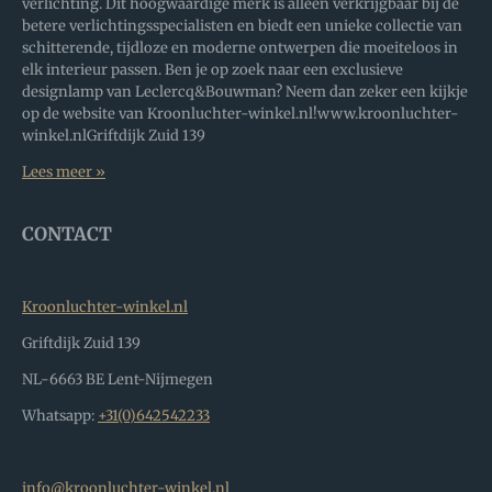
verlichting. Dit hoogwaardige merk is alleen verkrijgbaar bij de
betere verlichtingsspecialisten en biedt een unieke collectie van
schitterende, tijdloze en moderne ontwerpen die moeiteloos in
elk interieur passen. Ben je op zoek naar een exclusieve
designlamp van Leclercq&Bouwman? Neem dan zeker een kijkje
op de website van Kroonluchter-winkel.nl!www.kroonluchter-
winkel.nlGriftdijk Zuid 139
Lees meer »
CONTACT
Kroonluchter-winkel.nl
Griftdijk Zuid 139
NL-6663 BE Lent-Nijmegen
Whatsapp:
+31(0)642542233
info@kroonluchter-winkel.nl