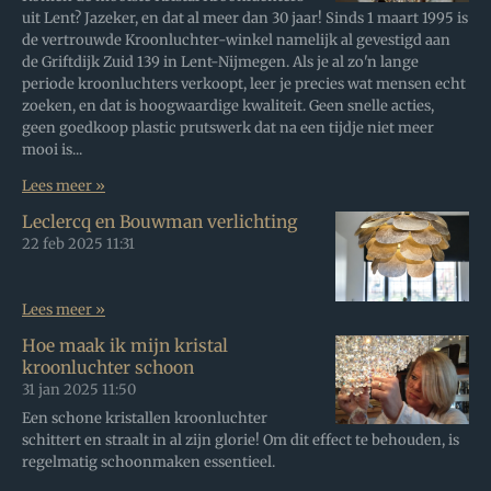
uit Lent? Jazeker, en dat al meer dan 30 jaar! Sinds 1 maart 1995 is
de vertrouwde Kroonluchter-winkel namelijk al gevestigd aan
de Griftdijk Zuid 139 in Lent-Nijmegen. Als je al zo'n lange
periode kroonluchters verkoopt, leer je precies wat mensen echt
zoeken, en dat is hoogwaardige kwaliteit. Geen snelle acties,
geen goedkoop plastic prutswerk dat na een tijdje niet meer
mooi is...
Lees meer »
Leclercq en Bouwman verlichting
22 feb 2025
11:31
Lees meer »
Hoe maak ik mijn kristal
kroonluchter schoon
31 jan 2025
11:50
Een schone kristallen kroonluchter
schittert en straalt in al zijn glorie! Om dit effect te behouden, is
regelmatig schoonmaken essentieel.