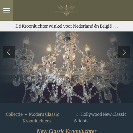
Ga
direct
naar
de
Dé Kroonluchter winkel voor Nederland én België . . .
hoofdinhoud
Collectie
»
Modern Classic
»
Hollywood New Classic
Kroonluchters
6 lichts
New Classic Kroonluchter