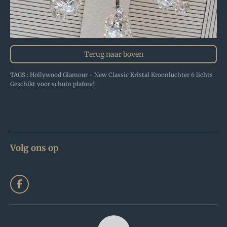
Terug naar boven
TAGS : Hollywood Glamour - New Classic Kristal Kroonluchter 6 lichts
Geschikt voor schuin plafond
Volg ons op
F
a
c
e
b