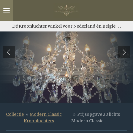
Ga
direct
naar
de
Dé Kroonluchter winkel voor Nederland én België . . .
hoofdinhoud
Collectie
»
Modern Classic
»
Prijsopgave 20 lichts
Kroonluchters
Modern Classic