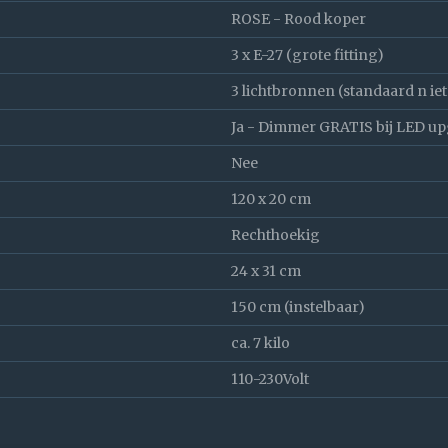
ROSE - Rood koper
3 x E-27 (grote fitting)
3 lichtbronnen (standaard n ie
Ja - Dimmer GRATIS bij LED u
Nee
120 x 20 cm
Rechthoekig
24 x 31 cm
150 cm (instelbaar)
ca. 7 kilo
110-230Volt