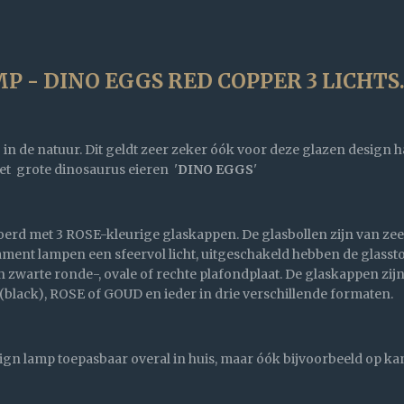
- DINO EGGS RED COPPER 3 LICHTS
g in de natuur. Dit geldt zeer zeker óók voor deze glazen desig
et grote dinosaurus eieren '
DINO EGGS
'
erd met 3 ROSE-kleurige glaskappen. De glasbollen zijn van zeer
ent lampen een sfeervol licht, uitgeschakeld hebben de glasstol
 zwarte ronde-, ovale of rechte plafondplaat. De glaskappen zij
lack), ROSE of GOUD en ieder in drie verschillende formaten.
sign lamp toepasbaar overal in huis, maar óók bijvoorbeeld op k