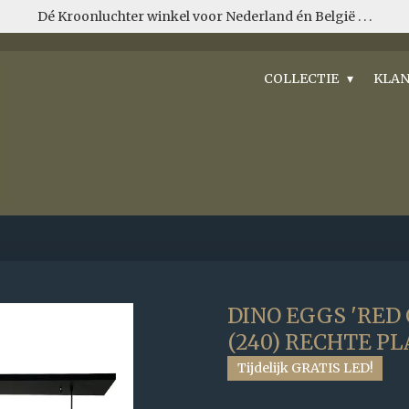
Dé Kroonluchter winkel voor Nederland én België . . .
COLLECTIE
KLAN
DINO EGGS 'RED 
(240) RECHTE P
Tijdelijk GRATIS LED!