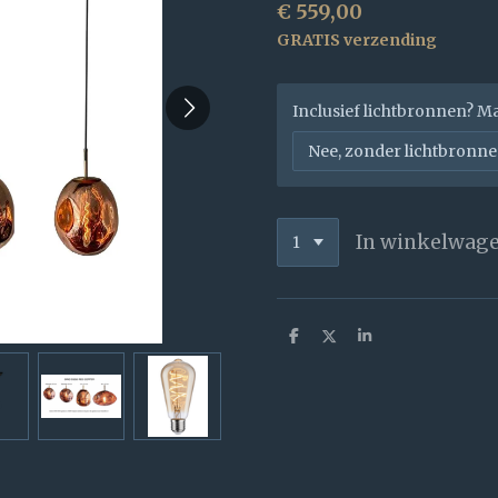
€ 559,00
GRATIS verzending
Inclusief lichtbronnen? M
In winkelwag
D
D
S
e
e
h
l
e
a
e
l
r
n
e