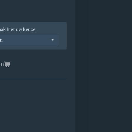
aak hier uw keuze:
en