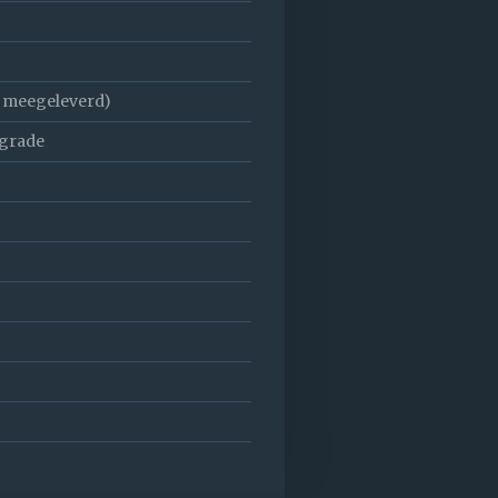
t meegeleverd)
pgrade