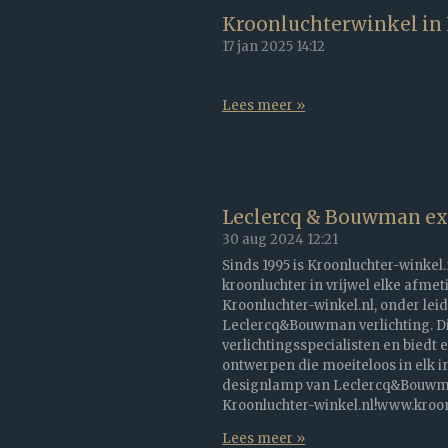
Kroonluchterwinkel in L
17 jan 2025
14:12
Lees meer »
Leclercq & Bouwman exc
30 aug 2024
12:21
Sinds 1995 is Kroonluchter-winkel.
kroonluchter in vrijwel elke afmet
Kroonluchter-winkel.nl, onder leid
Leclercq&Bouwman verlichting. Dit
verlichtingsspecialisten en biedt 
ontwerpen die moeiteloos in elk i
designlamp van Leclercq&Bouwman
Kroonluchter-winkel.nl!www.kroonl
Lees meer »