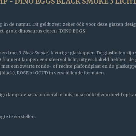
 - DINO EGGS BLACK SMOKE 3 LICHT
ng in de natuur. Dit geldt zeer zeker óók voor deze glazen de
et grote dinosaurus eieren '
DINO EGGS
'
oerd met 3
'Black Smoke'
-kleurige glaskappen. De glasbollen zijn
filament lampen een sfeervol licht, uitgeschakeld hebben de g
r met een zwarte ronde- of rechte plafondplaat en de glaskapp
black), ROSE of GOUD in verschillende formaten.
sign lamp toepasbaar overal in huis, maar óók bijvoorbeeld op k
te te verstellen.