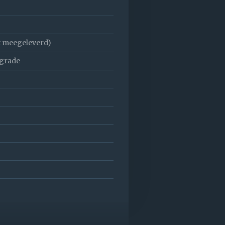
t meegeleverd)
pgrade