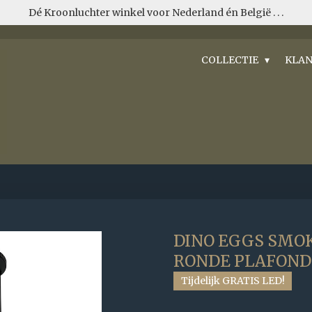
Dé Kroonluchter winkel voor Nederland én België . . .
COLLECTIE
KLAN
DINO EGGS SMOK
RONDE PLAFON
Tijdelijk GRATIS LED!