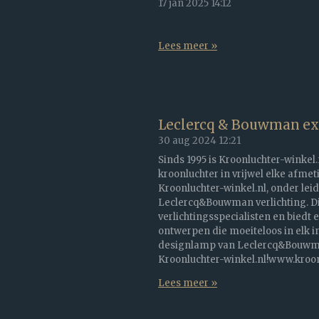
17 jan 2025
14:12
Lees meer »
Leclercq & Bouwman exc
30 aug 2024
12:21
Sinds 1995 is Kroonluchter-winkel.
kroonluchter in vrijwel elke afmet
Kroonluchter-winkel.nl, onder leid
Leclercq&Bouwman verlichting. Dit
verlichtingsspecialisten en biedt 
ontwerpen die moeiteloos in elk i
designlamp van Leclercq&Bouwman
Kroonluchter-winkel.nl!www.kroonl
Lees meer »