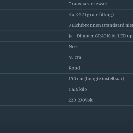
Transparant zwart
3 x E-27 (grote fitting)
3 Lichtbronnen (standaard nie
Ja - Dimmer GRATIS bij LED u
Nee
45 cm
Rond
150 cm (hoogte instelbaar)
Ca. 6 kilo
220-230Volt