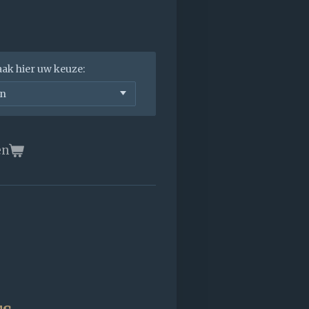
aak hier uw keuze:
en