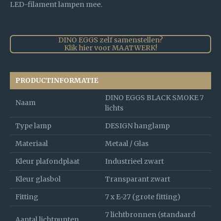
LED-filament lampen mee.
DINO EGGS zelf samenstellen?
Klik hier voor MAATWERK!
PRODUCTINFORMATIE
DINO EGGS BLACK SMOKE 7
Naam
lichts
Type lamp
DESIGN hanglamp
Materiaal
Metaal / Glas
Kleur plafondplaat
Industrieel zwart
Kleur glasbol
Transparant zwart
Fitting
7 x E-27 (grote fitting)
7 lichtbronnen (standaard
Aantal lichtpunten