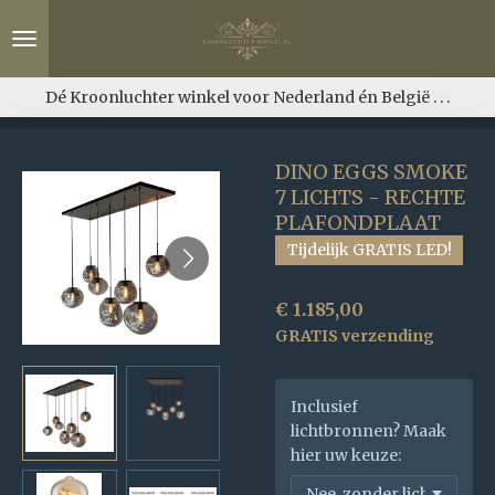
Ga
direct
naar
de
Dé Kroonluchter winkel voor Nederland én België . . .
hoofdinhoud
DINO EGGS SMOKE
7 LICHTS - RECHTE
PLAFONDPLAAT
Tijdelijk GRATIS LED!
€ 1.185,00
GRATIS verzending
Inclusief
lichtbronnen? Maak
hier uw keuze: