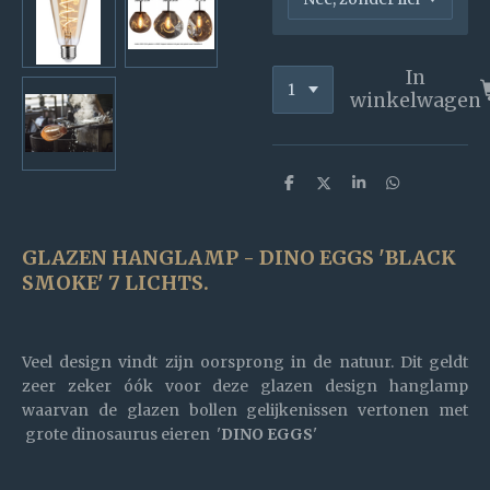
In
winkelwagen
D
D
S
D
e
e
h
e
l
e
a
l
e
l
r
e
n
e
n
GLAZEN HANGLAMP - DINO EGGS 'BLACK
SMOKE' 7 LICHTS.
Veel design vindt zijn oorsprong in de natuur. Dit geldt
zeer zeker óók voor deze glazen design hanglamp
waarvan de glazen bollen gelijkenissen vertonen met
grote dinosaurus eieren '
DINO EGGS
'