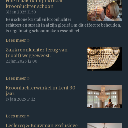
Hoe maak ik mijn kristal
kroonluchter schoon
31 jan 2025
11:50
Een schone kristallen kroonluchter
schittert en straalt in al zijn glorie! Om dit effect te behouden,
is regelmatig schoonmaken essentieel.
Lees meer »
Zakkroonluchter terug van
(nooit) weggeweest.
21 jan 2025
12:00
Lees meer »
Kroonluchterwinkel in Lent 30
jaar.
17 jan 2025
14:12
Lees meer »
Leclercq & Bouwman exclusieve