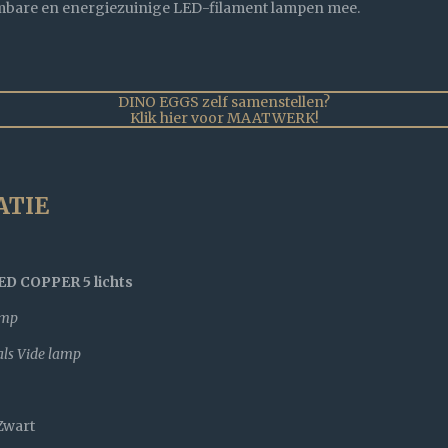
imbare en energiezuinige LED-filament lampen mee.
DINO EGGS zelf samenstellen?
Klik hier voor MAATWERK!
ATIE
OPPER 5 lichts
amp
ide lamp
Zwart