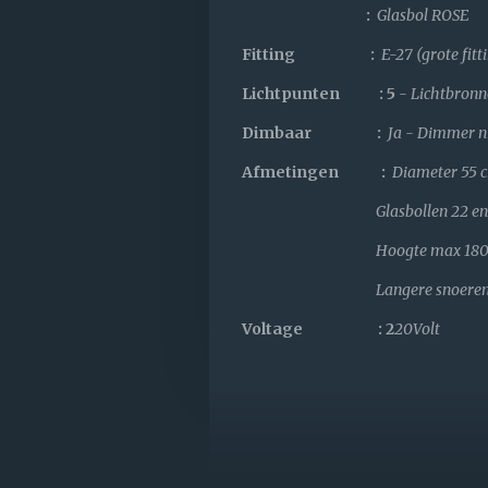
:
Glasbol ROSE
Fitting :
E-27 (grote fitt
Lichtpunten : 5
- Lichtbronn
Dimbaar :
Ja - Dimmer n
Afmetingen :
Diameter 55 
Glasbollen 22 en 28 c
Hoogte max 180 cm (i
Langere snoeren te best
Voltage : 2
20Volt