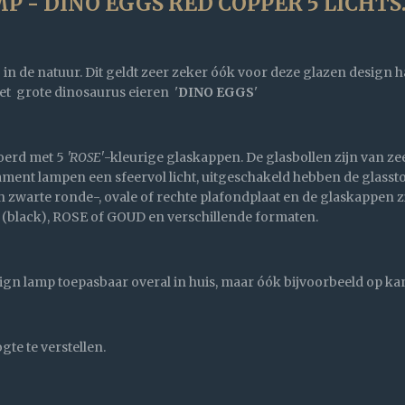
- DINO EGGS RED COPPER 5 LICHTS
g in de natuur. Dit geldt zeer zeker óók voor deze glazen desig
et grote dinosaurus eieren '
DINO EGGS
'
oerd met 5
'ROSE'
-kleurige glaskappen. De glasbollen zijn van ze
ent lampen een sfeervol licht, uitgeschakeld hebben de glasstol
 zwarte ronde-, ovale of rechte plafondplaat en de glaskappen z
(black), ROSE of GOUD en verschillende formaten.
sign lamp toepasbaar overal in huis, maar óók bijvoorbeeld op k
te te verstellen.