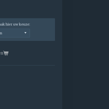
aak hier uw keuze:
en