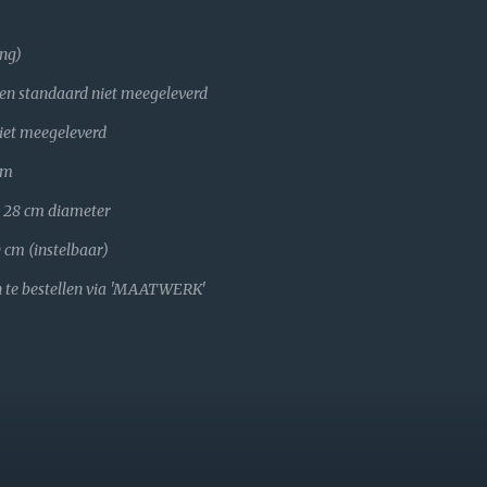
ing)
en standaard niet meegeleverd
iet meegeleverd
cm
m diameter
nstelbaar)
ellen via 'MAATWERK'