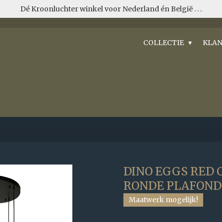
Dé Kroonluchter winkel voor Nederland én België . . .
COLLECTIE
KLAN
DINO EGGS RED C
RONDE PLAFON
Maatwerk mogelijk!