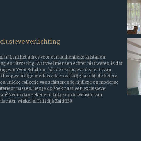
lusieve verlichting
nl in Lent hét adres voor een authentieke kristallen
ing en uitvoering. Wat veel mensen echter niet weten, is dat
ing van Yvon Scholten, óók de exclusieve dealer is van
 hoogwaardige merk is alleen verkrijgbaar bij de betere
een unieke collectie van schitterende, tijdloze en moderne
nterieur passen. Ben je op zoek naar een exclusieve
? Neem dan zeker een kijkje op de website van
uchter-winkel.nlGriftdijk Zuid 139