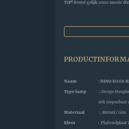
TIP!
Bestel gelijk onze mooie d
PRODUCTINFORM
Naam : DINO EGGS RED C
Type lamp :
Design Hangl
óók toepasbaar als V
Materiaal :
Metaal / Glas
Kleur :
Plafondplaat 