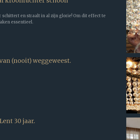
al kroonluchter schoon
chittert en straalt in al zijn glorie! Om dit effect te
aken essentieel.
van (nooit) weggeweest.
ent 30 jaar.