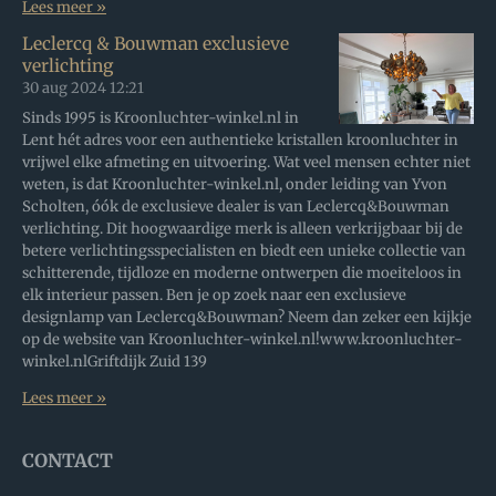
Lees meer »
Leclercq & Bouwman exclusieve
verlichting
30 aug 2024
12:21
Sinds 1995 is Kroonluchter-winkel.nl in
Lent hét adres voor een authentieke kristallen kroonluchter in
vrijwel elke afmeting en uitvoering. Wat veel mensen echter niet
weten, is dat Kroonluchter-winkel.nl, onder leiding van Yvon
Scholten, óók de exclusieve dealer is van Leclercq&Bouwman
verlichting. Dit hoogwaardige merk is alleen verkrijgbaar bij de
betere verlichtingsspecialisten en biedt een unieke collectie van
schitterende, tijdloze en moderne ontwerpen die moeiteloos in
elk interieur passen. Ben je op zoek naar een exclusieve
designlamp van Leclercq&Bouwman? Neem dan zeker een kijkje
op de website van Kroonluchter-winkel.nl!www.kroonluchter-
winkel.nlGriftdijk Zuid 139
Lees meer »
CONTACT