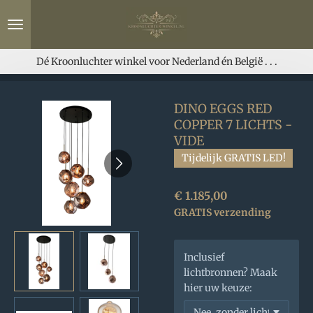
Ga
direct
naar
de
Dé Kroonluchter winkel voor Nederland én België . . .
hoofdinhoud
DINO EGGS RED
COPPER 7 LICHTS -
VIDE
Tijdelijk GRATIS LED!
€ 1.185,00
GRATIS verzending
Inclusief
lichtbronnen? Maak
hier uw keuze: