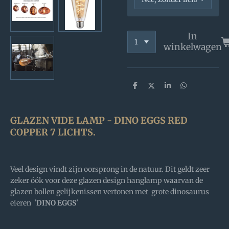
In
winkelwagen
D
D
S
D
e
e
h
e
l
e
a
l
e
l
r
e
n
e
n
GLAZEN VIDE LAMP - DINO EGGS RED
COPPER 7 LICHTS.
Veel design vindt zijn oorsprong in de natuur. Dit geldt zeer
zeker óók voor deze glazen design hanglamp waarvan de
glazen bollen gelijkenissen vertonen met grote dinosaurus
eieren '
DINO EGGS
'