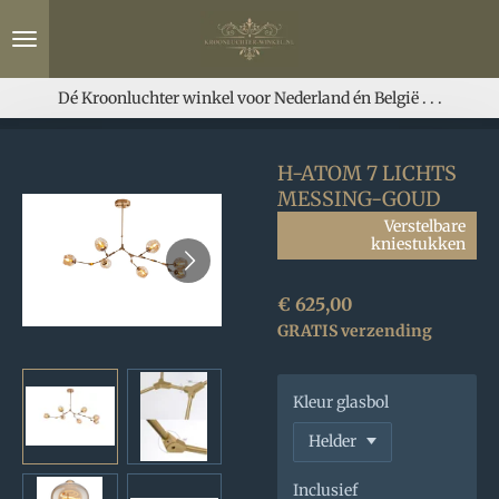
Ga
direct
naar
de
Dé Kroonluchter winkel voor Nederland én België . . .
hoofdinhoud
H-ATOM 7 LICHTS
MESSING-GOUD
Verstelbare
kniestukken
€ 625,00
GRATIS verzending
Kleur glasbol
Inclusief