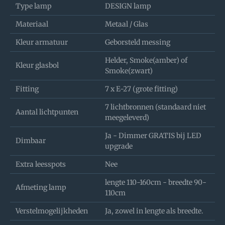
Type lamp
DESIGN lamp
Materiaal
Metaal / Glas
Kleur armatuur
Geborsteld messing
Helder, Smoke(amber) of
Kleur glasbol
Smoke(zwart)
Fitting
7 x E-27 (grote fitting)
7 lichtbronnen (standaard niet
Aantal lichtpunten
meegeleverd)
Ja - Dimmer GRATIS bij LED
Dimbaar
upgrade
Extra leesspots
Nee
lengte 110-160cm - breedte 90-
Afmeting lamp
110cm
Verstelmogelijkheden
Ja, zowel in lengte als breedte.