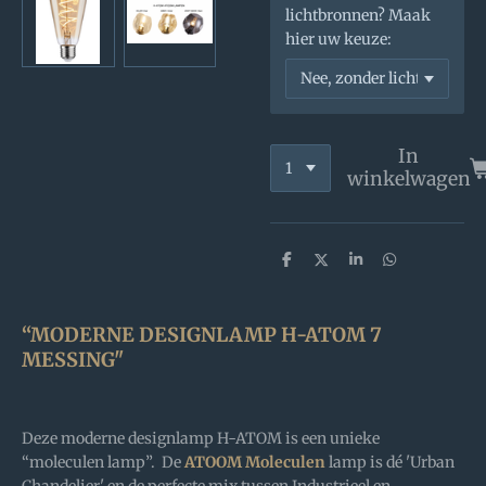
lichtbronnen? Maak
hier uw keuze:
In
winkelwagen
D
D
S
D
e
e
h
e
l
e
a
l
e
l
r
e
n
e
n
“MODERNE DESIGNLAMP H-ATOM 7
MESSING"
Deze moderne designlamp H-ATOM is een unieke
“moleculen lamp”. De
ATOOM Moleculen
lamp is dé 'Urban