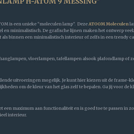
NLAMP H-ATOM 9 MESSING”
M is een unieke “moleculen lamp”. Deze
ATOOM Moleculen
la
eel en minimalistisch. De grafische lijnen maken het ontwerp ve
t als binnen een minimalistisch interieur of zelfs in een trendy c
 hanglampen, vloerlampen, tafellampen alsook plafondlamp of ze
lende uitvoeringen mogelijk. Je kunt hier kiezen uit de frame-kl
kheden om de kleur van het glas zelf te bepalen. Ga jij voor de
een maximum aan functionaliteit en is goed toe te passen in zow
eel interieur.