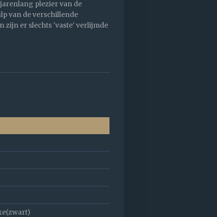
jarenlang plezier van de
lp van de verschillende
ijn er slechts 'vaste' verlijmde
ke(zwart)