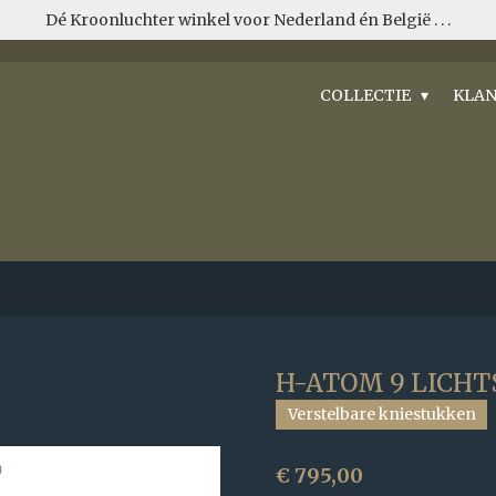
Dé Kroonluchter winkel voor Nederland én België . . .
COLLECTIE
KLAN
H-ATOM 9 LICH
Verstelbare kniestukken
€ 795,00