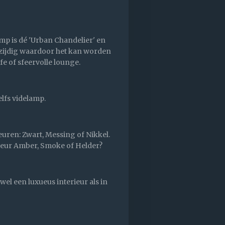
mp is dé 'Urban Chandelier' en
elzijdig waardoor het kan worden
afe of sfeervolle lounge.
lfs videlamp.
euren: Zwart, Messing of Nikkel.
 kleur Amber, Smoke of Helder?
el een luxueus interieur als in