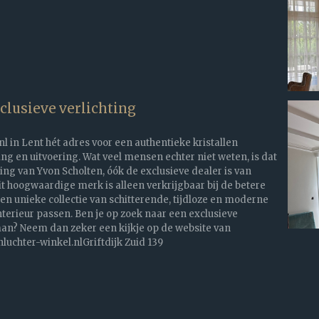
lusieve verlichting
nl in Lent hét adres voor een authentieke kristallen
ing en uitvoering. Wat veel mensen echter niet weten, is dat
ing van Yvon Scholten, óók de exclusieve dealer is van
 hoogwaardige merk is alleen verkrijgbaar bij de betere
een unieke collectie van schitterende, tijdloze en moderne
nterieur passen. Ben je op zoek naar een exclusieve
? Neem dan zeker een kijkje op de website van
uchter-winkel.nlGriftdijk Zuid 139