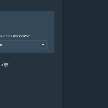
aak hier uw keuze:
en