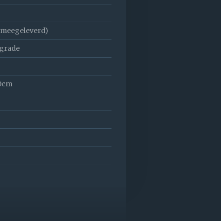
t meegeleverd)
pgrade
10cm