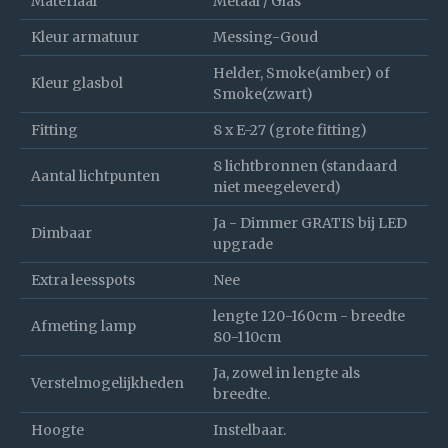
Materiaal
Metaal / Glas
Kleur armatuur
Messing-Goud
Helder, Smoke(amber) of
Kleur glasbol
Smoke(zwart)
Fitting
8 x E-27 (grote fitting)
8 lichtbronnen (standaard
Aantal lichtpunten
niet meegeleverd)
Ja - Dimmer GRATIS bij LED
Dimbaar
upgrade
Extra leesspots
Nee
lengte 120-160cm - breedte
Afmeting lamp
80-110cm
Ja, zowel in lengte als
Verstelmogelijkheden
breedte.
Hoogte
Instelbaar.