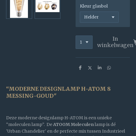
Kleur glasbol
In
winkelwagen
D
D
S
D
e
e
h
e
l
e
a
l
e
l
r
e
n
e
n
“MODERNE DESIGNLAMP H-ATOM 8
MESSING-GOUD"
Deze moderne designlamp H-ATOM is een unieke
“moleculen lamp”. De
ATOOM Moleculen
lamp is dé
'Urban Chandelier' en de perfecte mix tussen Industrieel