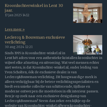
Kroonluchterwinkel in Lent 30
jaar.
17 jan 2025
14:12
Lees meer »
Leclercq & Bouwman exclusieve
verlichting
30 aug 2024
12:21
Sinds 1995 is Kroonluchter-winkel.nl in
Lent hét adres voor een authentieke kristallen kroonluchter in
vrijwel elke afmeting en uitvoering. Wat veel mensen echter
niet weten, is dat Kroonluchter-winkel.nl, onder leiding van
Yvon Scholten, óók de exclusieve dealer is van
Leclercq&Bouwman verlichting. Dit hoogwaardige merk is
alleen verkrijgbaar bij de betere verlichtingsspecialisten en
biedt een unieke collectie van schitterende, tijdloze en
moderne ontwerpen die moeiteloos in elk interieur passen.
Ben je op zoek naar een exclusieve designlamp van
Leclercq&Bouwman? Neem dan zeker een kijkje op de
website van Kroonluchter-winkel.nl!www.kroonluchter-