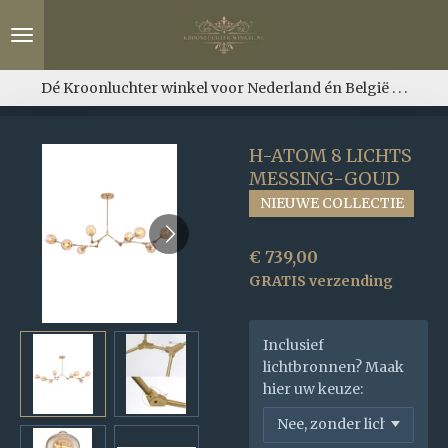
Ga
direct
naar
de
Dé Kroonluchter winkel voor Nederland én België . . .
hoofdinhoud
H-ATOM 8 LICHTS
MESSING-GOUD
NIEUWE COLLECTIE
€ 739,00
GRATIS verzending
Inclusief
lichtbronnen? Maak
hier uw keuze: