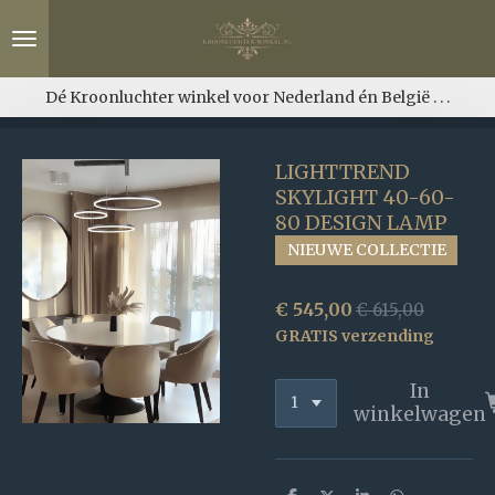
Ga
direct
naar
de
Dé Kroonluchter winkel voor Nederland én België . . .
hoofdinhoud
LIGHTTREND
SKYLIGHT 40-60-
80 DESIGN LAMP
NIEUWE COLLECTIE
€ 545,00
€ 615,00
GRATIS verzending
In
winkelwagen