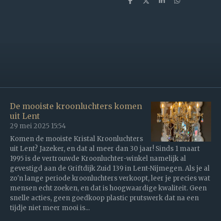
D
D
S
D
e
e
h
e
l
e
a
l
e
l
r
e
n
e
n
De mooiste kroonluchters komen
uit Lent
29 mei 2025
15:54
Komen de mooiste Kristal Kroonluchters
uit Lent? Jazeker, en dat al meer dan 30 jaar! Sinds 1 maart
1995 is de vertrouwde Kroonluchter-winkel namelijk al
gevestigd aan de Griftdijk Zuid 139 in Lent-Nijmegen. Als je al
zo'n lange periode kroonluchters verkoopt, leer je precies wat
mensen echt zoeken, en dat is hoogwaardige kwaliteit. Geen
snelle acties, geen goedkoop plastic prutswerk dat na een
tijdje niet meer mooi is...