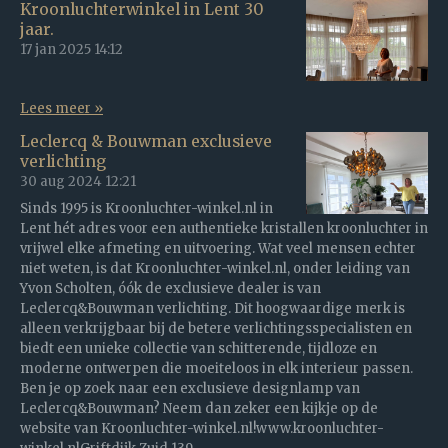
Kroonluchterwinkel in Lent 30
jaar.
17 jan 2025
14:12
Lees meer »
Leclercq & Bouwman exclusieve
verlichting
30 aug 2024
12:21
Sinds 1995 is Kroonluchter-winkel.nl in
Lent hét adres voor een authentieke kristallen kroonluchter in
vrijwel elke afmeting en uitvoering. Wat veel mensen echter
niet weten, is dat Kroonluchter-winkel.nl, onder leiding van
Yvon Scholten, óók de exclusieve dealer is van
Leclercq&Bouwman verlichting. Dit hoogwaardige merk is
alleen verkrijgbaar bij de betere verlichtingsspecialisten en
biedt een unieke collectie van schitterende, tijdloze en
moderne ontwerpen die moeiteloos in elk interieur passen.
Ben je op zoek naar een exclusieve designlamp van
Leclercq&Bouwman? Neem dan zeker een kijkje op de
website van Kroonluchter-winkel.nl!www.kroonluchter-