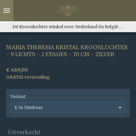
Ga
direct
naar
de
Dé Kroonluchter winkel voor Nederland én België . . .
hoofdinhoud
MARIA THERESIA KRISTAL KROONLUCHTER
- 9 LICHTS - 2 ETAGES - 70 CM - ZILVER
€ 469,00
GRATIS verzending
Variant
Uitverkocht