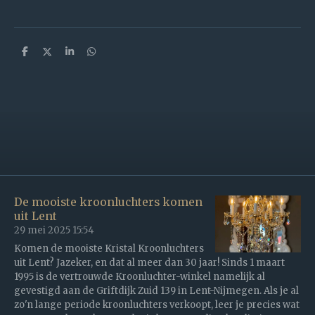
D
D
S
D
e
e
h
e
l
e
a
l
e
l
r
e
n
e
n
De mooiste kroonluchters komen
uit Lent
29 mei 2025
15:54
Komen de mooiste Kristal Kroonluchters
uit Lent? Jazeker, en dat al meer dan 30 jaar! Sinds 1 maart
1995 is de vertrouwde Kroonluchter-winkel namelijk al
gevestigd aan de Griftdijk Zuid 139 in Lent-Nijmegen. Als je al
zo'n lange periode kroonluchters verkoopt, leer je precies wat