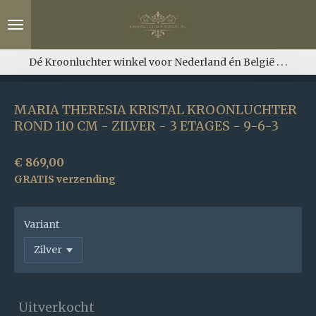
Ga
direct
naar
de
Dé Kroonluchter winkel voor Nederland én België . . .
hoofdinhoud
MARIA THERESIA KRISTAL KROONLUCHTER
ROND 110 CM - ZILVER - 3 ETAGES - 9-6-3
€ 869,00
GRATIS verzending
Variant
Uitverkocht