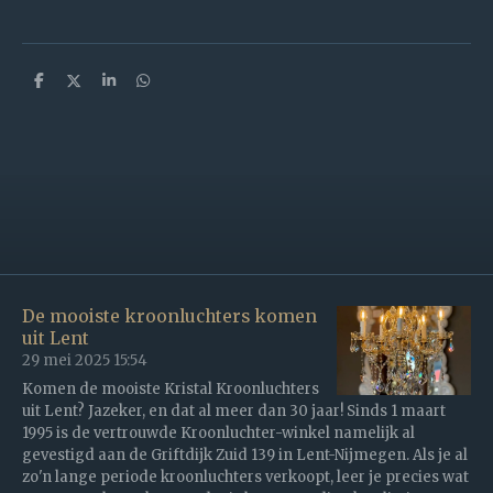
D
D
S
D
e
e
h
e
l
e
a
l
e
l
r
e
n
e
n
De mooiste kroonluchters komen
uit Lent
29 mei 2025
15:54
Komen de mooiste Kristal Kroonluchters
uit Lent? Jazeker, en dat al meer dan 30 jaar! Sinds 1 maart
1995 is de vertrouwde Kroonluchter-winkel namelijk al
gevestigd aan de Griftdijk Zuid 139 in Lent-Nijmegen. Als je al
zo'n lange periode kroonluchters verkoopt, leer je precies wat