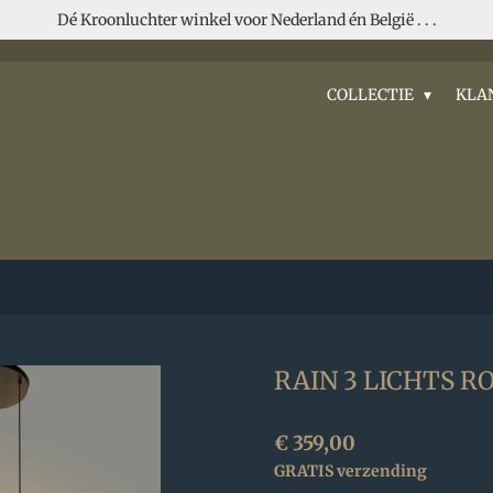
Dé Kroonluchter winkel voor Nederland én België . . .
COLLECTIE
KLA
RAIN 3 LICHTS R
€ 359,00
GRATIS verzending