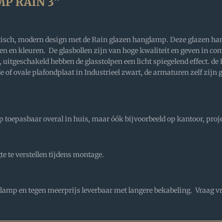
P RAIN 3”
isch, modern design met de Rain glazen hanglamp. Deze glazen han
en en kleuren. De glasbollen zijn van hoge kwaliteit en geven in c
 uitgeschakeld hebben de glasstolpen een licht spiegelend effect. de R
de of ovale plafondplaat in Industrieel zwart, de armaturen zelf zijn
p toepasbaar overal in huis, maar óók bijvoorbeeld op kantoor, proj
e te verstellen tijdens montage.
 lamp en tegen meerprijs leverbaar met langere bekabeling. Vraag vr