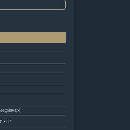
meegeleverd)
pgrade