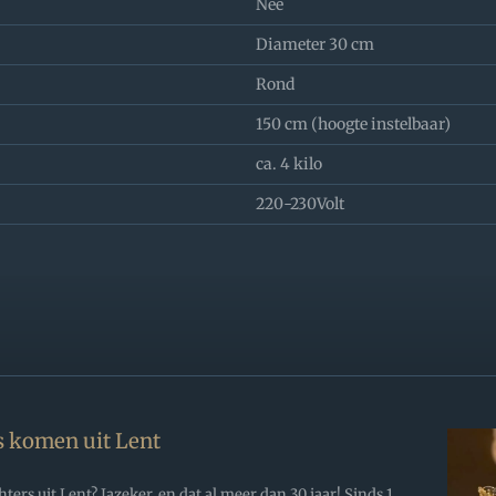
Nee
Diameter 30 cm
Rond
150 cm (hoogte instelbaar)
ca. 4 kilo
220-230Volt
s komen uit Lent
rs uit Lent? Jazeker, en dat al meer dan 30 jaar! Sinds 1