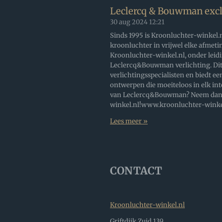
Leclercq & Bouwman excl
30 aug 2024
12:21
Sinds 1995 is Kroonluchter-winkel.n
kroonluchter in vrijwel elke afmetin
Kroonluchter-winkel.nl, onder leidi
Leclercq&Bouwman verlichting. Dit 
verlichtingsspecialisten en biedt ee
ontwerpen die moeiteloos in elk int
van Leclercq&Bouwman? Neem dan ze
winkel.nl!www.kroonluchter-winkel.
Lees meer »
CONTACT
Kroonluchter-winkel.nl
Griftdijk Zuid 139