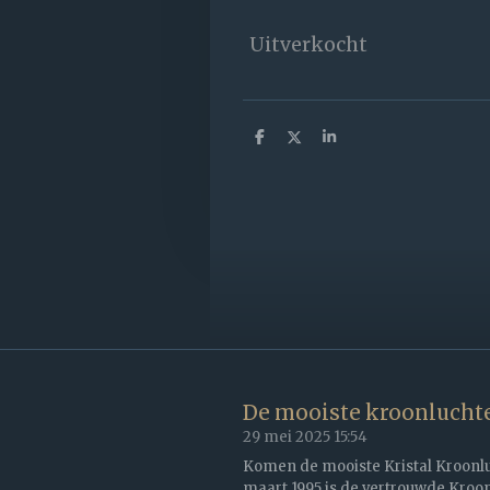
Uitverkocht
D
D
S
e
e
h
l
e
a
e
l
r
n
e
De mooiste kroonluchte
29 mei 2025
15:54
Komen de mooiste Kristal Kroonluch
maart 1995 is de vertrouwde Kroon