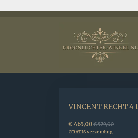
Ga
direct
naar
de
hoofdinhoud
VINCENT RECHT 4
€ 465,00
€ 579,00
GRATIS verzending