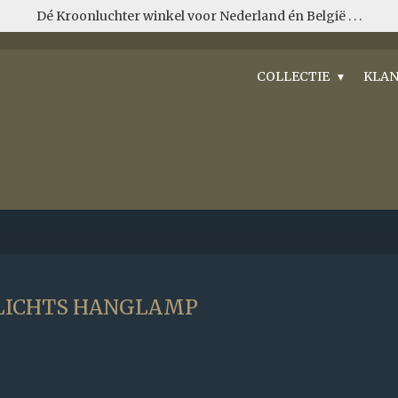
Dé Kroonluchter winkel voor Nederland én België . . .
COLLECTIE
KLAN
 LICHTS HANGLAMP