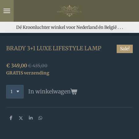
Ga
direct
naar
de
Dé Kroonluchter winkel voor Nederland én België . . .
hoofdinhoud
BRADY 3+1 LUXE LIFESTYLE LAMP
Sale!
€ 349,00
€ 435,00
GRATIS verzending
In winkelwagen
D
D
S
D
e
e
h
e
l
e
a
l
e
l
r
e
n
e
n