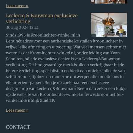
Lees meer »
Leclercq & Bouwman exclusieve
verlichting
30 aug 2024
12:21
Sinds 1995 is Kroonluchter-winkel.nl in
Lent hét adres voor een authentieke kristallen kroonluchter in
vrijwel elke afmeting en uitvoering. Wat veel mensen echter niet
weten, is dat Kroonluchter-winkel.nl, onder leiding van Yvon
Scholten, óók de exclusieve dealer is van Leclercq&Bouwman
verlichting. Dit hoogwaardige merk is alleen verkrijgbaar bij de
betere verlichtingsspecialisten en biedt een unieke collectie van
schitterende, tijdloze en moderne ontwerpen die moeiteloos in
elk interieur passen. Ben je op zoek naar een exclusieve
designlamp van Leclercq&Bouwman? Neem dan zeker een kijkje
op de website van Kroonluchter-winkel.nl!www.kroonluchter-
winkel.nlGriftdijk Zuid 139
Lees meer »
CONTACT