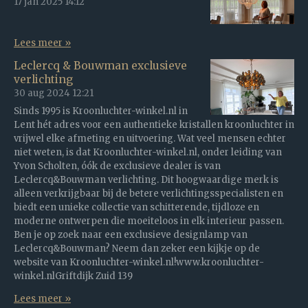
17 jan 2025
14:12
Lees meer »
Leclercq & Bouwman exclusieve
verlichting
30 aug 2024
12:21
Sinds 1995 is Kroonluchter-winkel.nl in
Lent hét adres voor een authentieke kristallen kroonluchter in
vrijwel elke afmeting en uitvoering. Wat veel mensen echter
niet weten, is dat Kroonluchter-winkel.nl, onder leiding van
Yvon Scholten, óók de exclusieve dealer is van
Leclercq&Bouwman verlichting. Dit hoogwaardige merk is
alleen verkrijgbaar bij de betere verlichtingsspecialisten en
biedt een unieke collectie van schitterende, tijdloze en
moderne ontwerpen die moeiteloos in elk interieur passen.
Ben je op zoek naar een exclusieve designlamp van
Leclercq&Bouwman? Neem dan zeker een kijkje op de
website van Kroonluchter-winkel.nl!www.kroonluchter-
winkel.nlGriftdijk Zuid 139
Lees meer »