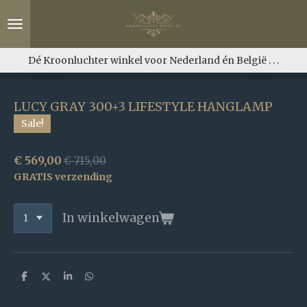
Ga
direct
naar
de
Dé Kroonluchter winkel voor Nederland én België . . .
hoofdinhoud
LUCY GRAY 300+3 LIFESTYLE HANGLAMP
Sale!
€ 569,00
€ 715,00
GRATIS verzending
In winkelwagen
D
D
S
D
e
e
h
e
l
e
a
l