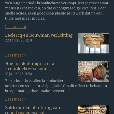
zo'n lange periode kroonluchters verkoopt, leer je precies wat
mensen echt zoeken, en dat is hoogwaardige kwaliteit. Geen
snelle acties, geen goedkoop plastic prutswerk dat na een
tijdje niet meer mooi is...
Lees meer »
Leclercq en Bouwman verlichting
22 feb 2025
11:31
Lees meer »
Hoe maak ik mijn kristal
kroonluchter schoon
31 jan 2025
11:50
Een schone kristallen kroonluchter
schittert en straalt in al zijn glorie! Om dit effect te behouden,
is regelmatig schoonmaken essentieel.
Lees meer »
Zakkroonluchter terug van
(nooit) weggeweest.