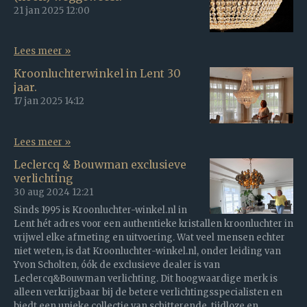
21 jan 2025
12:00
Lees meer »
Kroonluchterwinkel in Lent 30
jaar.
17 jan 2025
14:12
Lees meer »
Leclercq & Bouwman exclusieve
verlichting
30 aug 2024
12:21
Sinds 1995 is Kroonluchter-winkel.nl in
Lent hét adres voor een authentieke kristallen kroonluchter in
vrijwel elke afmeting en uitvoering. Wat veel mensen echter
niet weten, is dat Kroonluchter-winkel.nl, onder leiding van
Yvon Scholten, óók de exclusieve dealer is van
Leclercq&Bouwman verlichting. Dit hoogwaardige merk is
alleen verkrijgbaar bij de betere verlichtingsspecialisten en
biedt een unieke collectie van schitterende, tijdloze en