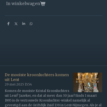
In winkelwagen
D
D
S
D
e
e
h
e
l
e
a
l
e
l
r
e
n
e
n
De mooiste kroonluchters komen
uit Lent
29 mei 2025
15:54
Komen de mooiste Kristal Kroonluchters
uit Lent? Jazeker, en dat al meer dan 30 jaar! Sinds 1 maart
1995 is de vertrouwde Kroonluchter-winkel namelijk al
gevestigd aan de Griftdijk Zuid 139 in Lent-Nijmegen. Als je al