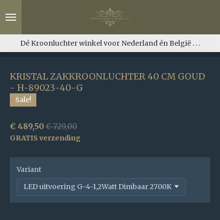
Ga
direct
naar
de
Dé Kroonluchter winkel voor Nederland én België . . .
hoofdinhoud
KRISTAL ZAKKROONLUCHTER 40 CM GOUD
- H-89023-40-G
Sale!
€ 489,50
€ 729,00
GRATIS verzending
Variant