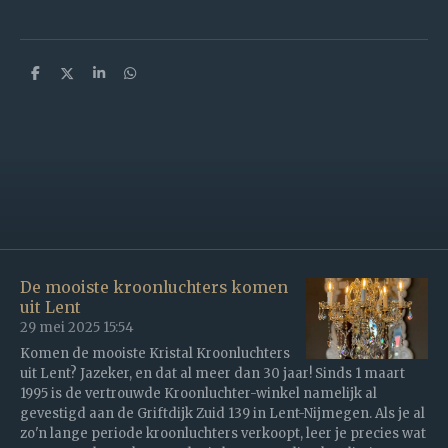
D
D
S
D
e
e
h
e
l
e
a
l
e
l
r
e
n
e
n
De mooiste kroonluchters komen
uit Lent
29 mei 2025
15:54
Komen de mooiste Kristal Kroonluchters
uit Lent? Jazeker, en dat al meer dan 30 jaar! Sinds 1 maart
1995 is de vertrouwde Kroonluchter-winkel namelijk al
gevestigd aan de Griftdijk Zuid 139 in Lent-Nijmegen. Als je al
zo'n lange periode kroonluchters verkoopt, leer je precies wat