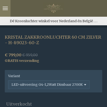
Ga
direct
naar
de
Dé Kroonluchter winkel voor Nederland én België . . .
hoofdinhoud
KRISTAL ZAKKROONLUCHTER 60 CM ZILVER
- H-89023-60-Z
€ 799,00
€ 959,00
GRATIS verzending
Variant
Uitverkocht