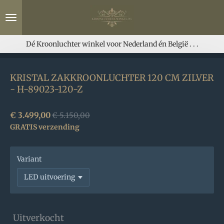
Ga
direct
naar
de
Dé Kroonluchter winkel voor Nederland én België . . .
hoofdinhoud
KRISTAL ZAKKROONLUCHTER 120 CM ZILVER
- H-89023-120-Z
€ 3.499,00
€ 5.150,00
GRATIS verzending
Variant
Uitverkocht