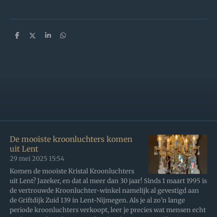
D
D
S
D
e
e
h
e
l
e
a
l
e
l
r
e
n
e
n
De mooiste kroonluchters komen
uit Lent
29 mei 2025
15:54
Komen de mooiste Kristal Kroonluchters
uit Lent? Jazeker, en dat al meer dan 30 jaar! Sinds 1 maart 1995 is
de vertrouwde Kroonluchter-winkel namelijk al gevestigd aan
de Griftdijk Zuid 139 in Lent-Nijmegen. Als je al zo'n lange
periode kroonluchters verkoopt, leer je precies wat mensen echt