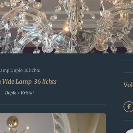
Lamp Duplo 36 lichts
 Vide Lamp 36 lichts
Vol
Duplo + Kristal
F
a
c
e
b
o