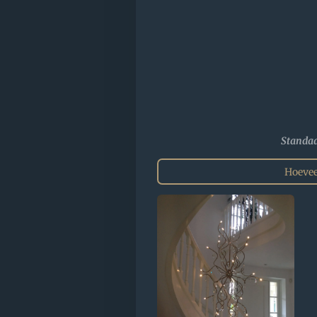
Standaa
Hoevee