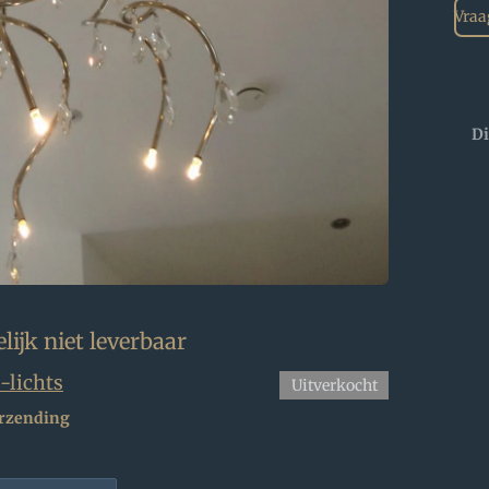
Vraag
Di
elijk niet leverbaar
-lichts
Uitverkocht
rzending