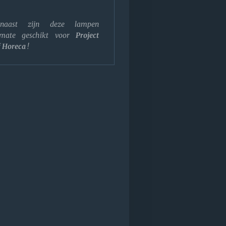
rnaast zijn deze lampen
rmate geschikt voor
Project
f
Horeca
!