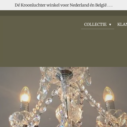
Dé Kroonluchter winkel voor Nederland én België . . .
COLLECTIE
KLA