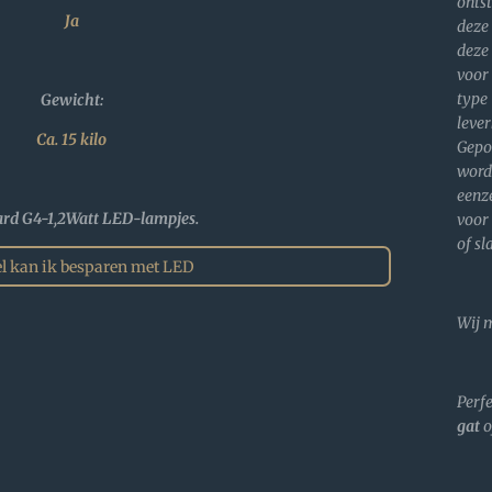
onts
Ja
dez
deze
voor
typ
Gewicht:
lev
Ca. 15 kilo
Gepo
wor
eenz
rd G4-1,2Watt LED-lampjes.
voor
of s
l kan ik besparen met LED
Wij 
Perf
gat
o