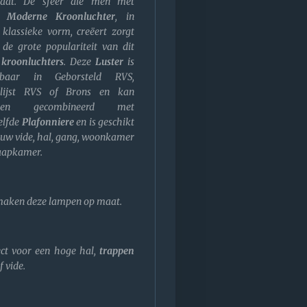
taat. De sfeer die men met
e
Moderne Kroonluchter
, in
 klassieke vorm, creëert zorgt
 de grote populariteit van dit
e
kroonluchters
. Deze
Luster
is
erbaar in Geborsteld RVS,
lijst RVS of Brons en kan
den gecombineerd met
elfde
Plafonniere
en is geschikt
 uw vide, hal, gang, woonkamer
laapkamer.
maken deze lampen op maat.
ect voor een hoge hal,
trappen
f vide.