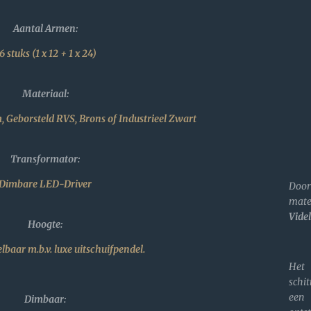
Aantal Armen:
6 stuks (1 x 12 + 1 x 24)
Materiaal:
 Geborsteld RVS, Brons of Industrieel Zwart
Transformator:
Dimbare LED-Driver
Door
mate
Vide
Hoogte:
lbaar m.b.v. luxe uitschuifpendel.
Het
schi
een
Dimbaar: