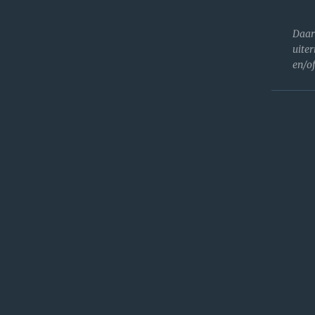
Daa
uite
en/o