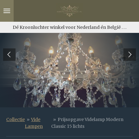
Ga
direct
naar
de
Dé Kroonluchter winkel voor Nederland én België . . .
hoofdinhoud
Collectie
»
Vide
»
Prijsopgave Videlamp Modern
Lampen
Classic 15 lichts