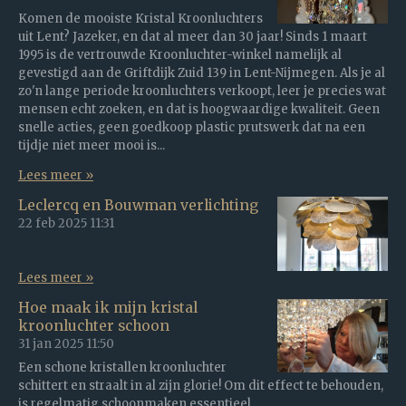
Komen de mooiste Kristal Kroonluchters
uit Lent? Jazeker, en dat al meer dan 30 jaar! Sinds 1 maart
1995 is de vertrouwde Kroonluchter-winkel namelijk al
gevestigd aan de Griftdijk Zuid 139 in Lent-Nijmegen. Als je al
zo'n lange periode kroonluchters verkoopt, leer je precies wat
mensen echt zoeken, en dat is hoogwaardige kwaliteit. Geen
snelle acties, geen goedkoop plastic prutswerk dat na een
tijdje niet meer mooi is...
Lees meer »
Leclercq en Bouwman verlichting
22 feb 2025
11:31
Lees meer »
Hoe maak ik mijn kristal
kroonluchter schoon
31 jan 2025
11:50
Een schone kristallen kroonluchter
schittert en straalt in al zijn glorie! Om dit effect te behouden,
is regelmatig schoonmaken essentieel.