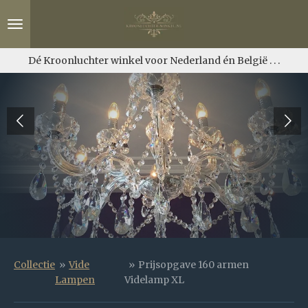
Ga
direct
naar
de
Dé Kroonluchter winkel voor Nederland én België . . .
hoofdinhoud
Collectie
»
Vide
»
Prijsopgave 160 armen
Lampen
Videlamp XL