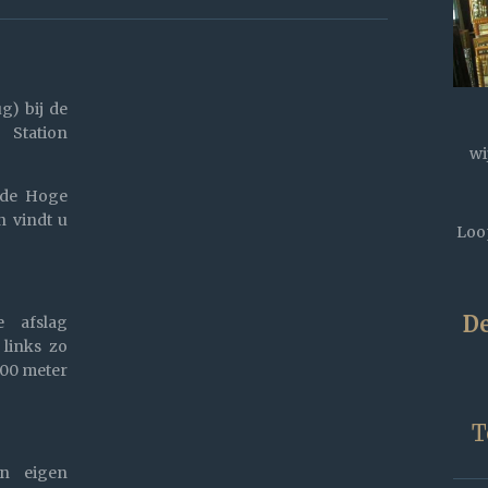
g) bij de
- Station
wi
 de Hoge
n vindt u
Loop
De
 afslag
 links zo
200 meter
T
en eigen