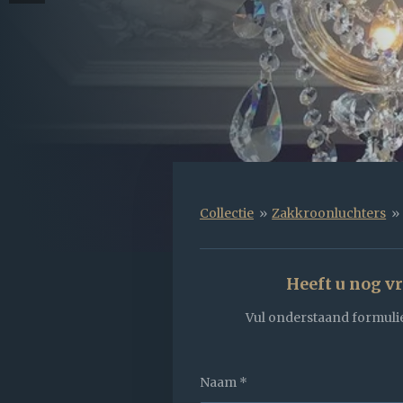
Collectie
»
Zakkroonluchters
»
Heeft u nog v
Vul onderstaand formulie
Naam *