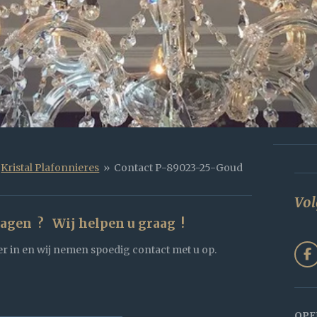
Kristal Plafonnieres
»
Contact P-89023-25-Goud
Vol
ragen ? Wij helpen u graag !
r in en wij nemen spoedig contact met u op.
F
a
c
e
b
OPE
o