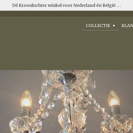
Dé Kroonluchter winkel voor Nederland én België . . .
COLLECTIE
KLAN