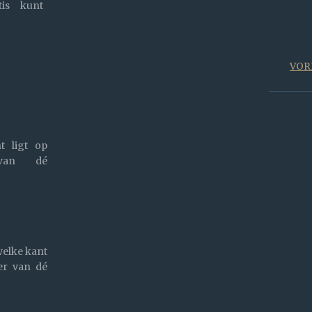
tis kunt
VOR
t ligt op
van dé
welke kant
er van dé