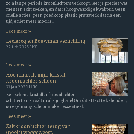
zo'n lange periode kroonluchters verkoopt, leer je precies wat
mensen echt zoeken, en dat is hoogwaardige kwaliteit. Geen
snelle acties, geen goedkoop plastic prutswerk dat na een
tijdje niet meer mooi is...
Lees meer »
Leclercq en Bouwman verlichting
22 feb 2025
11:31
Lees meer »
Hoe maak ik mijn kristal
kroonluchter schoon
31 jan 2025
11:50
Een schone kristallen kroonluchter
schittert en straalt in al zijn glorie! Om dit effect te behouden,
is regelmatig schoonmaken essentieel.
Lees meer »
Zakkroonluchter terug van
(nooit) weggeweest.