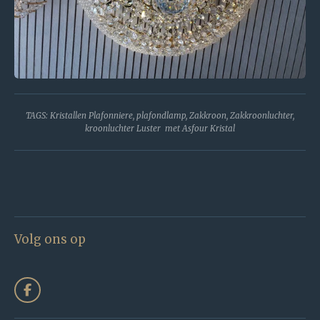
TAGS: Kristallen Plafonniere, plafondlamp, Zakkroon, Zakkroonluchter,
kroonluchter Luster met Asfour Kristal
Volg ons op
F
a
c