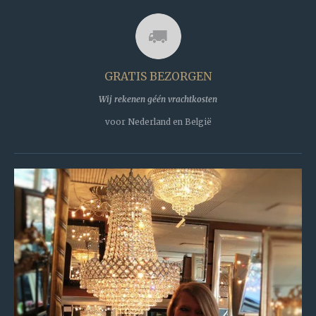
e
b
o
o
k
GRATIS BEZORGEN
Wij rekenen géén vrachtkosten
voor Nederland en België