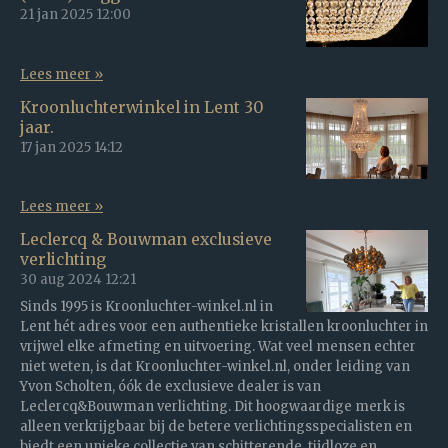
21 jan 2025
12:00
Lees meer »
Kroonluchterwinkel in Lent 30
jaar.
17 jan 2025
14:12
Lees meer »
Leclercq & Bouwman exclusieve
verlichting
30 aug 2024
12:21
Sinds 1995 is Kroonluchter-winkel.nl in
Lent hét adres voor een authentieke kristallen kroonluchter in
vrijwel elke afmeting en uitvoering. Wat veel mensen echter
niet weten, is dat Kroonluchter-winkel.nl, onder leiding van
Yvon Scholten, óók de exclusieve dealer is van
Leclercq&Bouwman verlichting. Dit hoogwaardige merk is
alleen verkrijgbaar bij de betere verlichtingsspecialisten en
biedt een unieke collectie van schitterende, tijdloze en