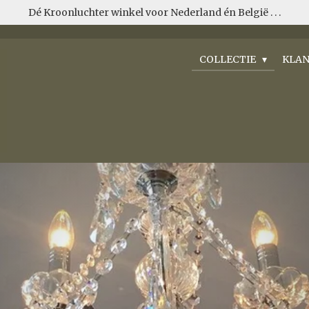
Dé Kroonluchter winkel voor Nederland én België . . .
COLLECTIE
KLAN