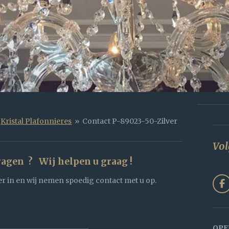
Kristal Plafonnieres
»
Contact P-89023-50-Zilver
Vol
ragen ? Wij helpen u graag !
r in en wij nemen spoedig contact met u op.
F
a
c
e
b
OPE
o