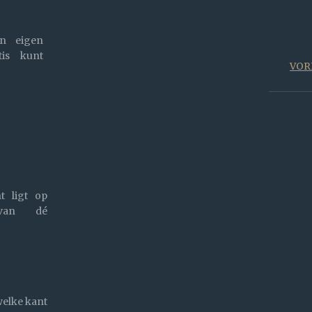
en eigen
tis kunt
VOR
t ligt op
van dé
welke kant