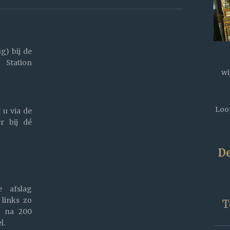
g) bij de
- Station
wi
Loop
 u via de
r bij dé
De
 afslag
 links zo
T
e na 200
l.