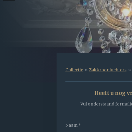
Collectie
»
Zakkroonluchters
»
Heeft u nog v
Vul onderstaand formulie
Naam *