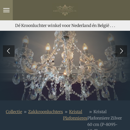
Ga
direct
naar
de
Dé Kroonluchter winkel voor Nederland én België . . .
hoofdinhoud
Collectie
»
Zakkroonluchters
»
Kristal
»
Kristal
Plafonnieres
Plafonniere Zilver
60 cm (P-8095-