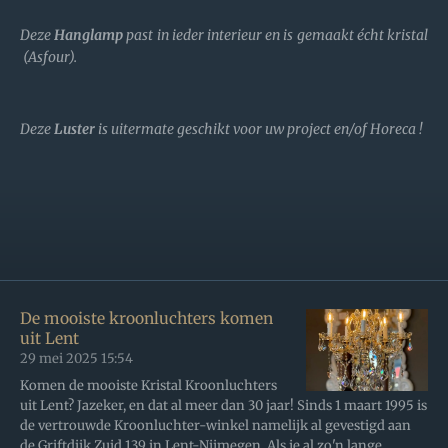
Deze
Hanglamp
past in ieder interieur en is gemaakt écht kristal
(Asfour).
Deze
Luster
is uitermate geschikt voor uw project en/of Horeca !
De mooiste kroonluchters komen
uit Lent
29 mei 2025
15:54
Komen de mooiste Kristal Kroonluchters
uit Lent? Jazeker, en dat al meer dan 30 jaar! Sinds 1 maart 1995 is
de vertrouwde Kroonluchter-winkel namelijk al gevestigd aan
de Griftdijk Zuid 139 in Lent-Nijmegen. Als je al zo'n lange