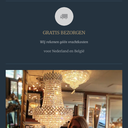
c
e
b
o
o
k
GRATIS BEZORGEN
Wij rekenen géén vrachtkosten
voor Nederland en België